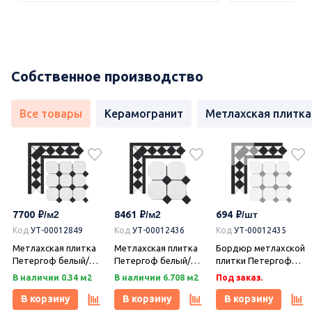
Собственное производство
Все товары
Керамогранит
Метлахская плитка
7700
8461
694
Код
УТ-00012849
Код
УТ-00012436
Код
УТ-00012435
Метлахская плитка
Метлахская плитка
Бордюр метлахской
Петергоф белый/
Петергоф белый/
плитки Петергоф
черный (001/013)
черный (001/013)
белый/черный
В наличии 0.34 м2
В наличии 6.708 м2
Под заказ.
29,2х29,2, Keramark
29,4х29,4, Keramark
(001/013) 30,9х15,8,
(Керамарк)
(Керамарк)
Keramark (Керамарк)
В корзину
В корзину
В корзину