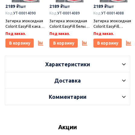
2189
2189
2189
Код
УТ-00014090
Код
УТ-00014089
Код
УТ-00014088
Затирка эпоксидная
Затирка эпоксидная
Затирка эпоксидная
Colorit EasyFill какао 1
Colorit EasyFill белый
Colorit EasyFill
кг, Плитонит
1 кг, Плитонит
бежевый 1 кг,
Под заказ.
Под заказ.
Под заказ.
Плитонит
В корзину
В корзину
В корзину
Характеристики
Доставка
Комментарии
Акции