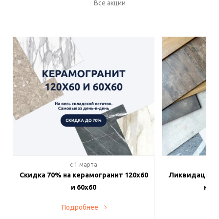
Все акции
c 1 марта
c 
Скидка 70% на керамогранит 120х60
Ликвидация п
и 60х60
на в
Подробнее
По