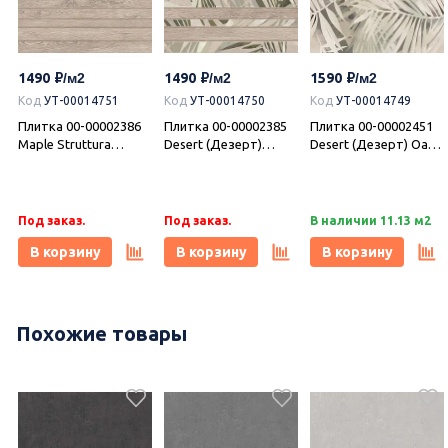
1490
1490
1590
Код
УТ-00014751
Код
УТ-00014750
Код
УТ-00014749
Плитка 00-00002386
Плитка 00-00002385
Плитка 00-00002451
Maple Struttura
Desert (Дезерт)
Desert (Дезерт) Oasis
31,5х63, Azori (Азори)
Struttura 31,5х63,
2 31,5х63, Azori
Azori (Азори)
(Азори)
Под заказ.
Под заказ.
В наличии 11.13 м2
В корзину
В корзину
В корзину
Похожие товары
995
995
995
Код
УТ-00020824
Код
УТ-00020823
Код
УТ-00021755
Плитка 00-00110421
Плитка 00-00110186
Плитка 00-00110184