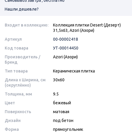
Самовывоз завтра , бесплатно
Нашли дешевле?
Входит в коллекцию:
Коллекция плитки Desert (Дезерт)
31,5х63, Azori (Азори)
Артикул
00-00002418
Код товара
УТ-00014450
Производитель /
Azori (Азори)
Бренд
Тип товара
Керамическая плитка
Длина x Ширина, см
30x60
(округлённо)
Толщина, мм
9.5
Цвет
бежевый
Поверхность
матовая
Дизайн
под бетон
Форма
прямоугольник