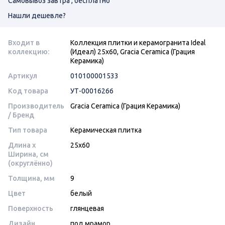
Самовывоз завтра , бесплатно
Нашли дешевле?
Входит в
Коллекция плитки и керамогранита Ideal
коллекцию:
(Идеал) 25х60, Gracia Ceramica (Грация
Керамика)
Артикул
010100001533
Код товара
УТ-00016266
Производитель
Gracia Ceramica (Грация Керамика)
/ Бренд
Тип товара
Керамическая плитка
Длина x
25x60
Ширина, см
(округлённо)
Толщина, мм
9
Цвет
белый
Поверхность
глянцевая
Дизайн
под мрамор