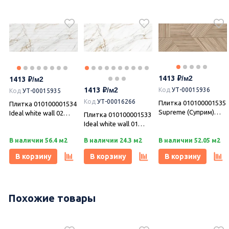
1413
1413
1413
Код
УТ-00015936
Код
УТ-00015935
Код
УТ-00016266
Плитка 010100001535
Плитка 010100001534
Supreme (Суприм)
Ideal white wall 02
Плитка 010100001533
beige wall 06 25х60,
25х60, Gracia
Ideal white wall 01
Gracia Ceramica
Ceramica
25х60, Gracia
В наличии 56.4 м2
В наличии 24.3 м2
В наличии 52.05 м2
Ceramica
В корзину
В корзину
В корзину
-10%
Похожие товары