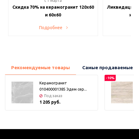
c 1 марта
c 
Скидка 70% на керамогранит 120х60
Ликвидация п
и 60х60
на в
Подробнее
По
Рекомендуемые товары
Самые продаваемые т
-10%
Керамогранит
010400001385 Эдем сер...
Под заказ
1 205 руб.