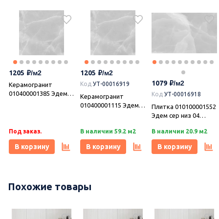
1205
1205
1079
Код
УТ-00016919
Керамогранит
010400001385 Эдем
Код
УТ-00016918
Керамогранит
сер 01 v2 40х40,
010400001115 Эдем
Плитка 010100001552
Gracia Ceramica
бел 01 40х40, Gracia
Эдем сер низ 04
(Грация Керамика)
Ceramica
25х40, Gracia
Под заказ.
В наличии 59.2 м2
В наличии 20.9 м2
Ceramica
В корзину
В корзину
В корзину
-10%
Похожие товары