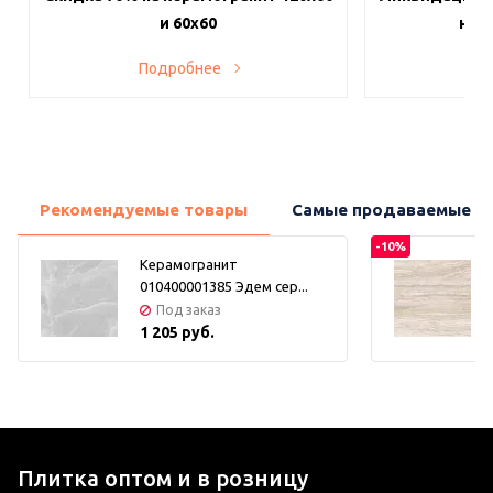
и 60х60
на в
Подробнее
По
Рекомендуемые товары
Самые продаваемые т
-10%
Керамогранит
010400001385 Эдем сер...
Под заказ
1 205 руб.
Плитка оптом и в розницу