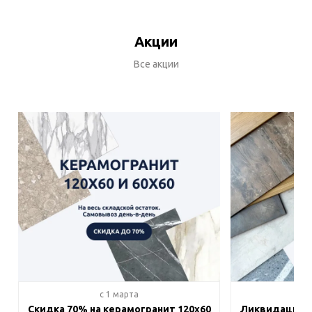
Акции
Все акции
c 1 марта
c 
Скидка 70% на керамогранит 120х60
Ликвидация п