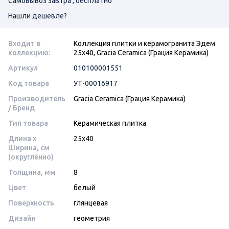
Самовывоз завтра , бесплатно
Нашли дешевле?
Входит в
Коллекция плитки и керамогранита Эдем
коллекцию:
25х40, Gracia Ceramica (Грация Керамика)
Артикул
010100001551
Код товара
УТ-00016917
Производитель
Gracia Ceramica (Грация Керамика)
/ Бренд
Тип товара
Керамическая плитка
Длина x
25x40
Ширина, см
(округлённо)
Толщина, мм
8
Цвет
белый
Поверхность
глянцевая
Дизайн
геометрия