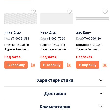
2231
2112
435
Код
УТ-00021588
Код
УТ-00017260
Код
УТ-00006420
Плитка 13058TR
Плитка 13031TR
Бордюр SPA033R
Турнон белый
Турнон матовый
Турнон белый
структура матовый
обрезной
матовый обрезной
Под заказ.
Под заказ.
Под заказ.
обрезной
30x89,5x0,9, Kerama
30x2,5x1,9, Kerama
30x89,5x1,05, Kerama
Marazzi (Керама
Marazzi (Керама
В корзину
В корзину
В корзину
Marazzi (Керама
Марацци)
Марацци)
Марацци)
Характеристики
Доставка
2649
2726
2170
Код
УТ-00017374
Керамогранит
Комментарии
DD841590R Про
Коллекция
Керамогранит