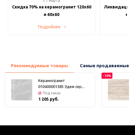
c 1 марта
c 
Скидка 70% на керамогранит 120х60
Ликвидация п
и 60х60
на в
Подробнее
По
Рекомендуемые товары
Самые продаваемые т
-10%
Керамогранит
010400001385 Эдем сер...
Под заказ
1 205 руб.