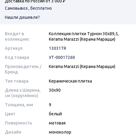
Доставка по России от 3 000 ₽
Самовывоз , бесплатно
Нашли дешевле?
Входит в
Коллекция плитки Турнон 30х89,5,
коллекцию:
Kerama Marazzi (Керама Марацци)
Артикул
13031TR
Код товара
УТ-00017260
Производитель /
Kerama Marazzi (Керама Марацци)
Бренд
Тип товара
Керамическая плитка
Длина x Ширина,
30x90
см (округлённо)
Толщина, мм
9
Цвет
белый
Поверхность
матовая
Дизайн
моноколор