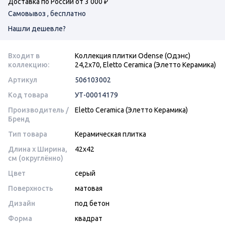
Доставка по России от 3 000 ₽
Самовывоз , бесплатно
Нашли дешевле?
Входит в
Коллекция плитки Odense (Одэнс)
коллекцию:
24,2х70, Eletto Ceramica (Элетто Керамика)
Артикул
506103002
Код товара
УТ-00014179
Производитель /
Eletto Ceramica (Элетто Керамика)
Бренд
Тип товара
Керамическая плитка
Длина x Ширина,
42x42
см (округлённо)
Цвет
серый
Поверхность
матовая
Дизайн
под бетон
Форма
квадрат