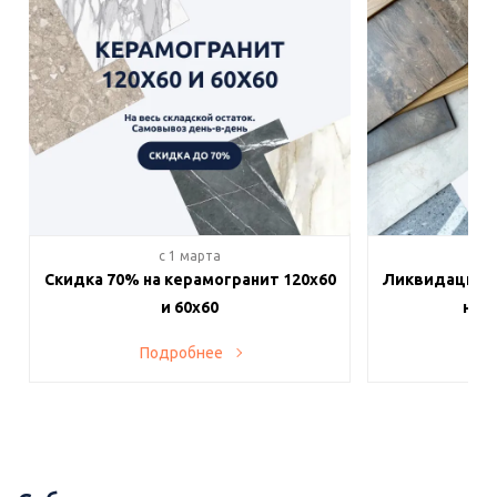
c 1 марта
c 
Скидка 70% на керамогранит 120х60
Ликвидация п
и 60х60
на в
Подробнее
По