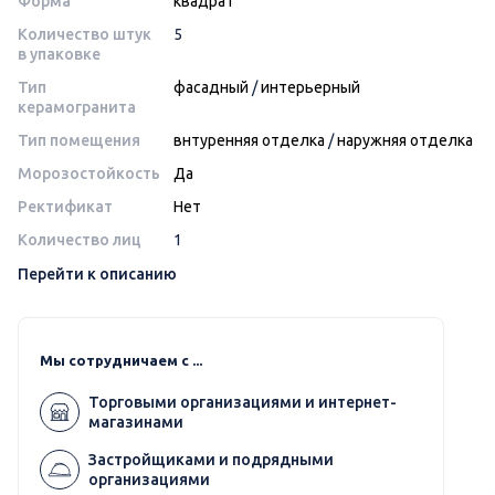
Форма
квадрат
Количество штук
5
в упаковке
Тип
фасадный
/
интерьерный
керамогранита
Тип помещения
внтуренняя отделка
/
наружняя отделка
Морозостойкость
Да
Ректификат
Нет
Количество лиц
1
Перейти к описанию
Мы сотрудничаем с ...
Торговыми организациями и интернет-
магазинами
Застройщиками и подрядными
организациями