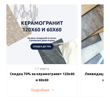
c 1 марта
c 
Скидка 70% на керамогранит 120х60
Ликвидация п
и 60х60
на в
Подробнее
По