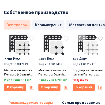
Собственное производство
Все товары
Керамогранит
Метлахская плитка
7700
8461
694
Код
УТ-00012849
Код
УТ-00012436
Код
УТ-00012435
Метлахская плитка
Метлахская плитка
Бордюр метлахской
Петергоф белый/
Петергоф белый/
плитки Петергоф
черный (001/013)
черный (001/013)
белый/черный
В наличии 0.34 м2
В наличии 6.708 м2
Под заказ.
29,2х29,2, Keramark
29,4х29,4, Keramark
(001/013) 30,9х15,8,
(Керамарк)
(Керамарк)
Keramark (Керамарк)
В корзину
В корзину
В корзину
Рекомендуемые товары
Самые продаваемые т