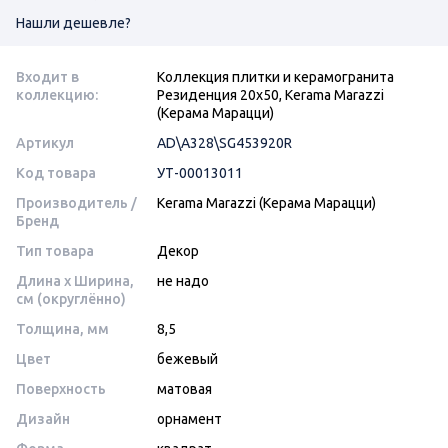
Нашли дешевле?
Входит в
Коллекция плитки и керамогранита
коллекцию:
Резиденция 20х50, Kerama Marazzi
(Керама Марацци)
Артикул
AD\A328\SG453920R
Код товара
УТ-00013011
Производитель /
Kerama Marazzi (Керама Марацци)
Бренд
Тип товара
Декор
Длина x Ширина,
не надо
см (округлённо)
Толщина, мм
8,5
Цвет
бежевый
Поверхность
матовая
Дизайн
орнамент