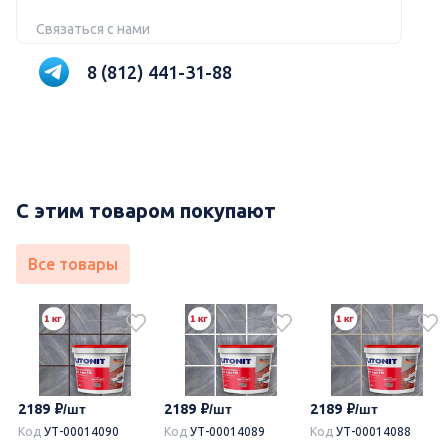
Связаться с нами
8 (812) 441-31-88
С этим товаром покупают
Все товары
2189
2189
2189
Код
УТ-00014090
Код
УТ-00014089
Код
УТ-00014088