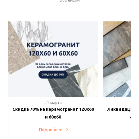
Все акции
c 1 марта
c 
Скидка 70% на керамогранит 120х60
Ликвидация п
и 60х60
на в
Подробнее
По