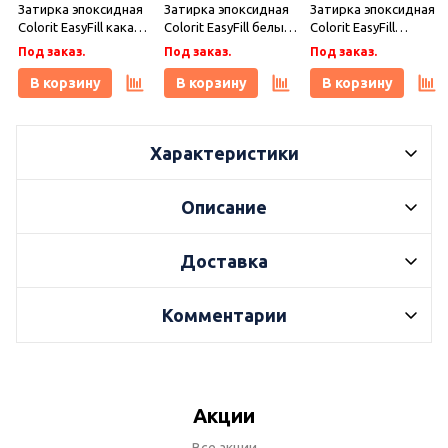
Затирка эпоксидная
Затирка эпоксидная
Затирка эпоксидная
Colorit EasyFill какао 1
Colorit EasyFill белый
Colorit EasyFill
кг, Плитонит
1 кг, Плитонит
бежевый 1 кг,
Под заказ.
Под заказ.
Под заказ.
Плитонит
В корзину
В корзину
В корзину
Характеристики
Описание
Доставка
Комментарии
Акции