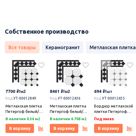
Собственное производство
Все товары
Керамогранит
Метлахская плитка
7700
8461
694
Код
УТ-00012849
Код
УТ-00012436
Код
УТ-00012435
Метлахская плитка
Метлахская плитка
Бордюр метлахской
Петергоф белый/
Петергоф белый/
плитки Петергоф
черный (001/013)
черный (001/013)
белый/черный
В наличии 0.34 м2
В наличии 6.708 м2
Под заказ.
29,2х29,2, Keramark
29,4х29,4, Keramark
(001/013) 30,9х15,8,
(Керамарк)
(Керамарк)
Keramark (Керамарк)
В корзину
В корзину
В корзину