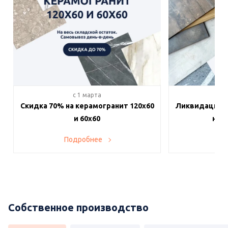
c 1 марта
c 
Скидка 70% на керамогранит 120х60
Ликвидация п
и 60х60
на в
Подробнее
По
Собственное производство