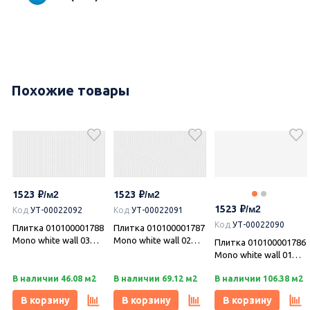
Похожие товары
1523
1523
1523
Код
УТ-00022092
Код
УТ-00022091
Код
УТ-00022090
Плитка 010100001788
Плитка 010100001787
Mono white wall 03
Mono white wall 02
Плитка 010100001786
(Моно ) 30х60, Gracia
(Моно ) 30х60, Gracia
Mono white wall 01
я
Ceramica (Грация
Ceramica (Грация
(Моно ) 30х60, Gracia
Керамика)
Керамика)
В наличии 46.08 м2
В наличии 69.12 м2
В наличии 106.38 м2
Ceramica (Грация
Керамика)
В корзину
В корзину
В корзину