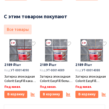
С этим товаром покупают
Все товары
2189
2189
2189
Код
УТ-00014090
Код
УТ-00014089
Код
УТ-00014088
Затирка эпоксидная
Затирка эпоксидная
Затирка эпоксидная
Colorit EasyFill какао 1
Colorit EasyFill белый
Colorit EasyFill
кг, Плитонит
1 кг, Плитонит
бежевый 1 кг,
Под заказ.
Под заказ.
Под заказ.
Плитонит
В корзину
В корзину
В корзину