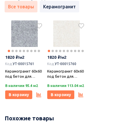
Все товары
Керамогранит
1820
1820
Код
УТ-00015761
Код
УТ-00015760
Керамогранит 60х60
Керамогранит 60х60
под бетон для
под бетон для
наружных работ
наружных работ
В наличии 95.4 м2
В наличии 113.04 м2
Dako (Дако) E-5011
Dako (Дако) E-5010
Level
Level
В корзину
В корзину
Похожие товары