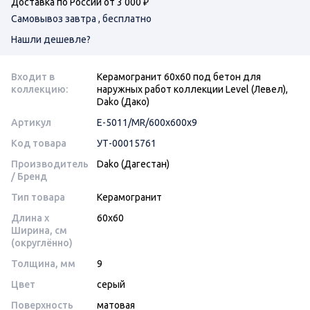
Доставка по России от 3 000 ₽
Самовывоз завтра , бесплатно
Нашли дешевле?
Входит в
Керамогранит 60х60 под бетон для
коллекцию:
наружных работ коллекции Level (Левел),
Dako (Дако)
Артикул
E-5011/MR/600x600x9
Код товара
УТ-00015761
Производитель
Dako (Дагестан)
/ Бренд
Тип товара
Керамогранит
Длина x
60x60
Ширина, см
(округлённо)
Толщина, мм
9
Цвет
серый
Поверхность
матовая