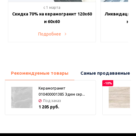
c 1 марта
c 
Скидка 70% на керамогранит 120х60
Ликвидация п
и 60х60
на в
Подробнее
По
Рекомендуемые товары
Самые продаваемые т
-10%
Керамогранит
010400001385 Эдем сер...
Под заказ
1 205 руб.