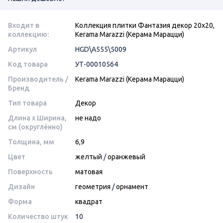
Входит в
Коллекция плитки Фантазия декор 20x20,
коллекцию:
Kerama Marazzi (Керама Марацци)
Артикул
HGD\A555\5009
Код товара
УТ-00010564
Производитель /
Kerama Marazzi (Керама Марацци)
Бренд
Тип товара
Декор
Длина x Ширина,
не надо
см (округлённо)
Толщина, мм
6,9
Цвет
желтый
/
оранжевый
Поверхность
матовая
Дизайн
геометрия
/
орнамент
Форма
квадрат
Количество штук
10