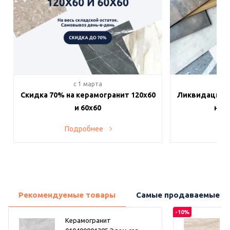
c 1 марта
c 
Скидка 70% на керамогранит 120х60
Ликвидация п
и 60х60
на в
Подробнее
По
Рекомендуемые товары
Самые продаваемые т
-10%
Керамогранит