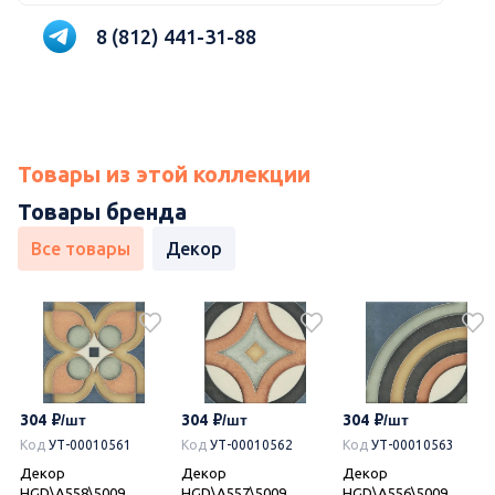
8 (812) 441-31-88
Товары из этой коллекции
Товары бренда
Все товары
Декор
304
304
304
Код
УТ-00010561
Код
УТ-00010562
Код
УТ-00010563
Декор
Декор
Декор
HGD\A558\5009
HGD\A557\5009
HGD\A556\5009