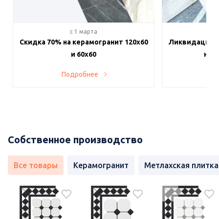
c 1 марта
c 
Скидка 70% на керамогранит 120х60
Ликвидация п
и 60х60
на в
Подробнее
По
Собственное производство
Все товары
Керамогранит
Метлахская плитка