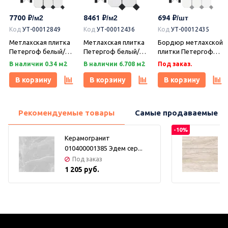
7700
8461
694
Код
УТ-00012849
Код
УТ-00012436
Код
УТ-00012435
Метлахская плитка
Метлахская плитка
Бордюр метлахской
Петергоф белый/
Петергоф белый/
плитки Петергоф
черный (001/013)
черный (001/013)
белый/черный
В наличии 0.34 м2
В наличии 6.708 м2
Под заказ.
29,2х29,2, Keramark
29,4х29,4, Keramark
(001/013) 30,9х15,8,
(Керамарк)
(Керамарк)
Keramark (Керамарк)
В корзину
В корзину
В корзину
Рекомендуемые товары
Самые продаваемые т
-10%
Керамогранит
010400001385 Эдем сер...
Под заказ
1 205 руб.