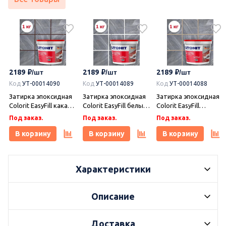
2189
2189
2189
Код
УТ-00014090
Код
УТ-00014089
Код
УТ-00014088
Затирка эпоксидная
Затирка эпоксидная
Затирка эпоксидная
Colorit EasyFill какао 1
Colorit EasyFill белый
Colorit EasyFill
кг, Плитонит
1 кг, Плитонит
бежевый 1 кг,
Под заказ.
Под заказ.
Под заказ.
Плитонит
В корзину
В корзину
В корзину
Характеристики
Описание
Доставка