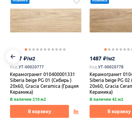
Новинка
Новинка
1205
1085
1205
Керамогранит 010400001385
Керамогранит 010
Эдем сер 01 v2 40х40, Gracia
Треви беж 01 40х40
Ceramica (Грация Керамика)
Ceramica
1487
1487
Код
УТ-00020777
Код
УТ-00020778
Под заказ.
Под заказ.
Керамогранит 010400001331
Керамогранит 010
Siberia beige PG 01 (Сибирь )
Siberia beige PG 02
В корзину
В корзину
20х60, Gracia Ceramica (Грация
20х60, Gracia Cera
Керамика)
Керамика)
В наличии 210 м2
В наличии 42 м2
В корзину
В корзину