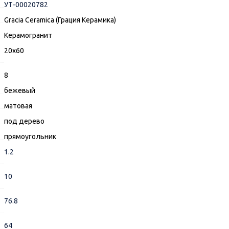
УТ-00020782
Gracia Ceramica (Грация Керамика)
Керамогранит
20x60
8
бежевый
матовая
под дерево
прямоугольник
1.2
10
76.8
64