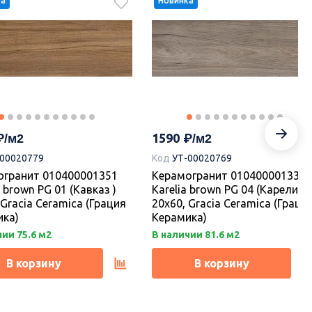
ка
Новинка
1205
1205
% 120.5
Керамогранит 010400001417
Эфа беж 02 v2 40х40,Gracia
огранит 010400001365
Ceramica (Грация Керамика)
а бел 01 40х40, Gracia
ca
1590
-00020779
Код
УТ-00020769
каз.
Под заказ.
огранит 010400001351
Керамогранит 010400001339
 brown PG 01 (Кавказ )
Karelia brown PG 04 (Карелия )
В корзину
В корзину
 Gracia Ceramica (Грация
20х60, Gracia Ceramica (Граци
ика)
Керамика)
ии 75.6 м2
В наличии 81.6 м2
В корзину
В корзину