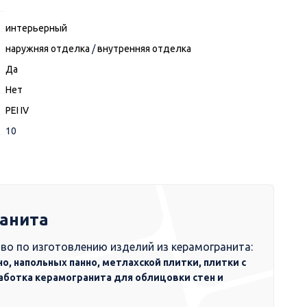
интерьерный
наружняя отделка
/
внутренняя отделка
Да
Нет
PEI IV
10
ранита
во по изготовлению изделий из керамогранита:
но, напольных панно, метлахской плитки, плитки с
аботка керамогранита для облицовки стен и