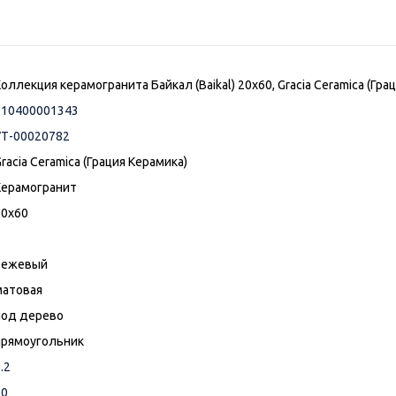
оллекция керамогранита Байкал (Baikal) 20х60, Gracia Ceramica (Гра
010400001343
УТ-00020782
racia Ceramica (Грация Керамика)
Керамогранит
20x60
8
бежевый
матовая
под дерево
прямоугольник
.2
10