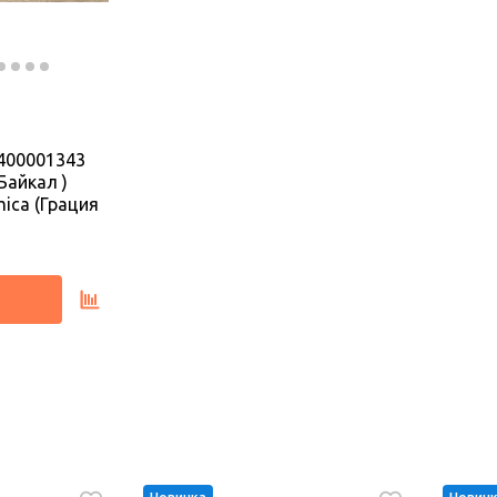
400001343
(Байкал )
mica (Грация
Новинка
-10%