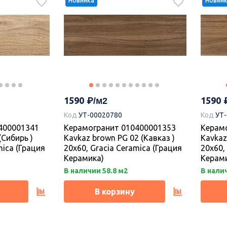
Новинка
Новин
1205
1085
% 120.5
400001367
Керамогранит 010400001387
Керам
, Gracia
Нова сер 01 40х40, Gracia
Капелл
Ceramica
Cerami
1590
1590
Код
УТ-00020780
Код
УТ
В наличии 42.56 м2
Под за
400001341
Керамогранит 010400001353
Керам
 (Сибирь )
Kavkaz brown PG 02 (Кавказ )
Kavkaz
В корзину
mica (Грация
20х60, Gracia Ceramica (Грация
20х60,
Керамика)
Керам
В наличии 58.8 м2
В налич
В корзину