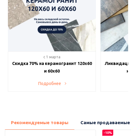
c 1 марта
c 
Скидка 70% на керамогранит 120х60
Ликвидация п
и 60х60
на в
Подробнее
По
Рекомендуемые товары
Самые продаваемые т
-10%