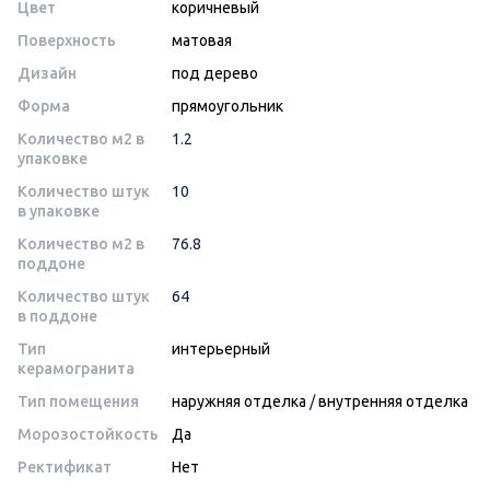
Цвет
коричневый
Поверхность
матовая
Дизайн
под дерево
Форма
прямоугольник
Количество м2 в
1.2
упаковке
Количество штук
10
в упаковке
Количество м2 в
76.8
поддоне
Количество штук
64
в поддоне
Тип
интерьерный
керамогранита
Тип помещения
наружняя отделка
/
внутренняя отделка
Морозостойкость
Да
Ректификат
Нет