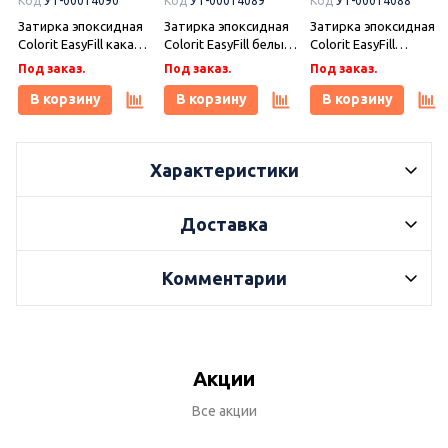
Код
УТ-00014090
Код
УТ-00014089
Код
УТ-00014088
Затирка эпоксидная
Затирка эпоксидная
Затирка эпоксидная
Colorit EasyFill какао 1
Colorit EasyFill белый
Colorit EasyFill
кг, Плитонит
1 кг, Плитонит
бежевый 1 кг,
Под заказ.
Под заказ.
Под заказ.
Плитонит
В корзину
В корзину
В корзину
Характеристики
Доставка
Комментарии
Акции
Все акции