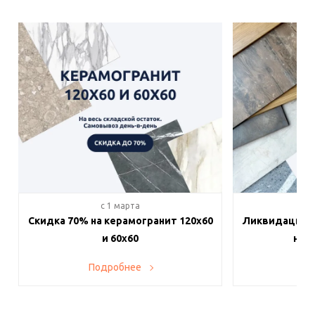
c 1 марта
c 
Скидка 70% на керамогранит 120х60
Ликвидация п
и 60х60
на в
Подробнее
По