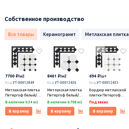
Собственное производство
Все товары
Керамогранит
Метлахская плитка
7700
8461
694
Код
УТ-00012849
Код
УТ-00012436
Код
УТ-00012435
Метлахская плитка
Метлахская плитка
Бордюр метлахской
Петергоф белый/
Петергоф белый/
плитки Петергоф
черный (001/013)
черный (001/013)
белый/черный
В наличии 0.34 м2
В наличии 6.708 м2
Под заказ.
29,2х29,2, Keramark
29,4х29,4, Keramark
(001/013) 30,9х15,8,
(Керамарк)
(Керамарк)
Keramark (Керамарк)
В корзину
В корзину
В корзину