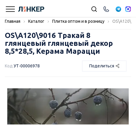
Главная
Каталог
Плитка оптом и в розницу
OS\A120\90
OS\A120\9016 Тракай 8
глянцевый глянцевый декор
8,5*28,5, Керама Марацци
Код
УТ-00006978
Поделиться