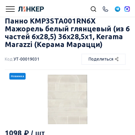
Панно KMP3STA001RN6X
Мажорель белый глянцевый (из 6
частей 6х28,5) 36x28,5x1, Kerama
Marazzi (Керама Марацци)
Код
УТ-00019031
Поделиться
Новинка
1098