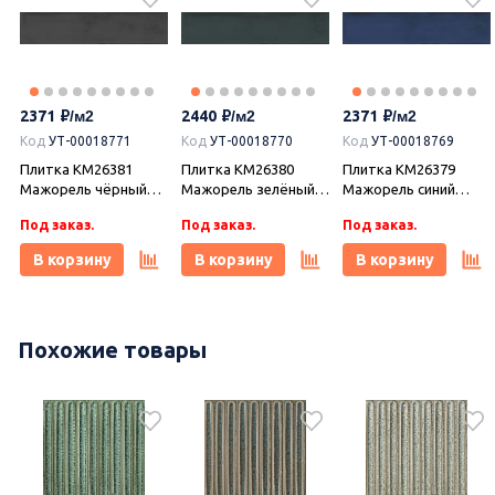
2371
2440
2371
Код
УТ-00018771
Код
УТ-00018770
Код
УТ-00018769
Плитка KM26381
Плитка KM26380
Плитка KM26379
Мажорель чёрный
Мажорель зелёный
Мажорель синий
глянцевый 6x28,5x1,
тёмный глянцевый
тёмный глянцевый
Под заказ.
Под заказ.
Под заказ.
Kerama Marazzi
6x28,5x1, Kerama
6x28,5x1, Kerama
(Керама Марацци)
Marazzi (Керама
Marazzi (Керама
В корзину
В корзину
В корзину
Марацци)
Марацци)
Похожие товары
2649
2726
2170
Код
УТ-00017374
Керамогранит
DD841590R Про
Коллекция
Керамогранит
Догана бежевый
керамогранита Про
DD841190R Про
светлый матовый