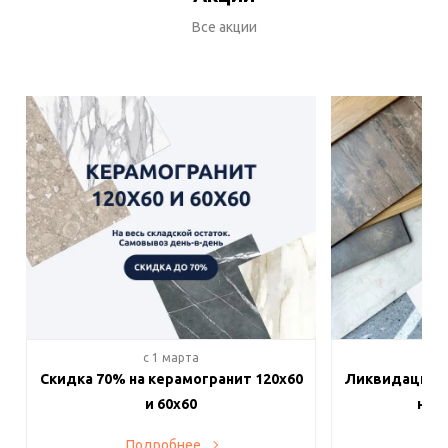
Все акции
c 1 марта
c 
Скидка 70% на керамогранит 120х60
Ликвидация п
и 60х60
на в
Подробнее
По