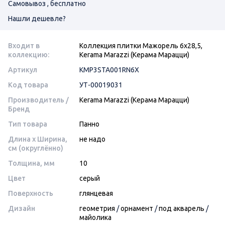
Самовывоз , бесплатно
Нашли дешевле?
Входит в
Коллекция плитки Мажорель 6х28,5,
коллекцию:
Kerama Marazzi (Керама Марацци)
Артикул
KMP3STA001RN6X
Код товара
УТ-00019031
Производитель /
Kerama Marazzi (Керама Марацци)
Бренд
Тип товара
Панно
Длина x Ширина,
не надо
см (округлённо)
Толщина, мм
10
Цвет
серый
Поверхность
глянцевая
Дизайн
геометрия
/
орнамент
/
под акварель
/
майолика