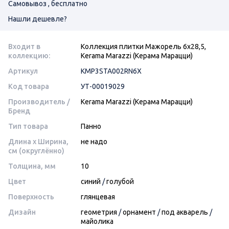
Самовывоз , бесплатно
Нашли дешевле?
Входит в
Коллекция плитки Мажорель 6х28,5,
коллекцию:
Kerama Marazzi (Керама Марацци)
Артикул
KMP3STA002RN6X
Код товара
УТ-00019029
Производитель /
Kerama Marazzi (Керама Марацци)
Бренд
Тип товара
Панно
Длина x Ширина,
не надо
см (округлённо)
Толщина, мм
10
Цвет
синий
/
голубой
Поверхность
глянцевая
Дизайн
геометрия
/
орнамент
/
под акварель
/
майолика