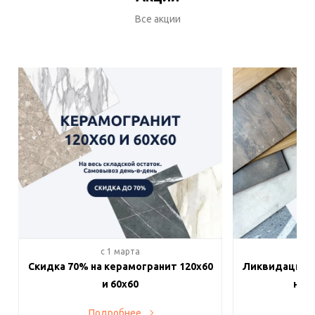
Все акции
c 1 марта
c 
Скидка 70% на керамогранит 120х60
Ликвидация п
и 60х60
на в
Подробнее
По