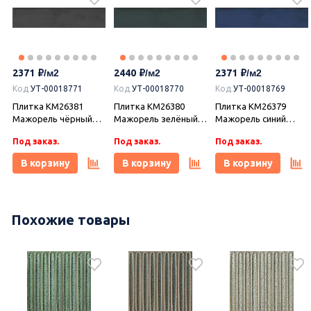
2371
2440
2371
Код
УТ-00018771
Код
УТ-00018770
Код
УТ-00018769
Плитка KM26381
Плитка KM26380
Плитка KM26379
Мажорель чёрный
Мажорель зелёный
Мажорель синий
глянцевый 6x28,5x1,
тёмный глянцевый
тёмный глянцевый
Под заказ.
Под заказ.
Под заказ.
Kerama Marazzi
6x28,5x1, Kerama
6x28,5x1, Kerama
(Керама Марацци)
Marazzi (Керама
Marazzi (Керама
В корзину
В корзину
В корзину
Марацци)
Марацци)
Похожие товары
2649
2726
2170
Код
УТ-00017374
Керамогранит
DD841590R Про
Коллекция
Керамогранит
Догана бежевый
керамогранита Про
DD841190R Про
светлый матовый