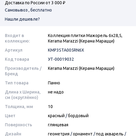
Доставка по России от 3 000 ₽
Самовывоз , бесплатно
Нашли дешевле?
Входит в
Коллекция плитки Мажорель 6х28,5,
коллекцию:
Kerama Marazzi (Керама Марацци)
Артикул
KMP3STA005RN6X
Код товара
УТ-00019032
Производитель /
Kerama Marazzi (Керама Марацци)
Бренд
Тип товара
Панно
Длина x Ширина,
не надо
см (округлённо)
Толщина, мм
10
Цвет
красный
/
бордовый
Поверхность
глянцевая
Дизайн
геометрия
/
орнамент
/
под акварель
/