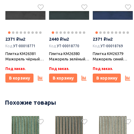
2371
2440
2371
Код
УТ-00018771
Код
УТ-00018770
Код
УТ-00018769
Плитка KM26381
Плитка KM26380
Плитка KM26379
Мажорель чёрный
Мажорель зелёный
Мажорель синий
глянцевый 6x28,5x1,
тёмный глянцевый
тёмный глянцевый
Под заказ.
Под заказ.
Под заказ.
Kerama Marazzi
6x28,5x1, Kerama
6x28,5x1, Kerama
(Керама Марацци)
Marazzi (Керама
Marazzi (Керама
В корзину
В корзину
В корзину
Марацци)
Марацци)
Похожие товары
2649
2726
2170
Код
УТ-00017374
Керамогранит
DD841590R Про
Коллекция
Керамогранит