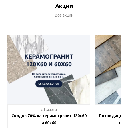
Акции
Все акции
c 1 марта
c 
Скидка 70% на керамогранит 120х60
Ликвидация п
и 60х60
на в