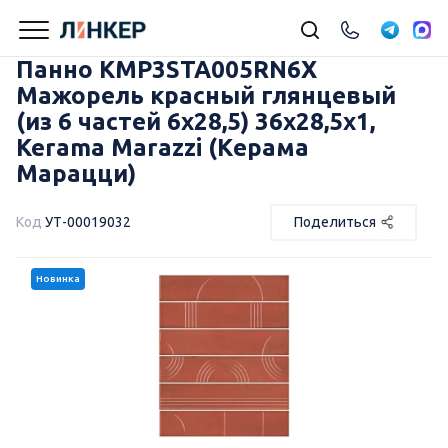
Панно KMP3STA005RN6X
Мажорель красный глянцевый
(из 6 частей 6х28,5) 36x28,5x1,
Kerama Marazzi (Керама
Марацци)
Код
УТ-00019032
Поделиться
Новинка