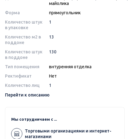
майолика
Форма
прямоугольник
Количество штук
1
в упаковке
Количество м2 в
13
поддоне
Количество штук
130
в поддоне
Тип помещения
внтуренняя отделка
Ректификат
Нет
Количество лиц
1
Перейти к описанию
Мы сотрудничаем с ...
Торговыми организациями и интернет-
магазинами