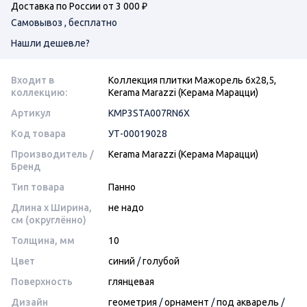
Доставка по России от 3 000 ₽
Самовывоз , бесплатно
Нашли дешевле?
Входит в
Коллекция плитки Мажорель 6х28,5,
коллекцию:
Kerama Marazzi (Керама Марацци)
Артикул
KMP3STA007RN6X
Код товара
УТ-00019028
Производитель /
Kerama Marazzi (Керама Марацци)
Бренд
Тип товара
Панно
Длина x Ширина,
не надо
см (округлённо)
Толщина, мм
10
Цвет
синий
/
голубой
Поверхность
глянцевая
Дизайн
геометрия
/
орнамент
/
под акварель
/