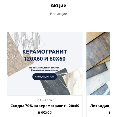
Акции
Все акции
c 1 марта
c 
Скидка 70% на керамогранит 120х60
Ликвидация п
и 60х60
на в