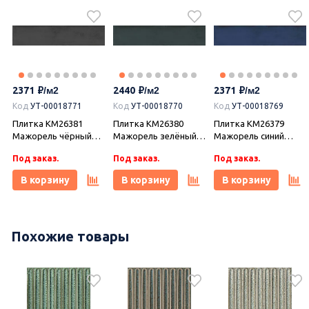
2371
2440
2371
Код
УТ-00018771
Код
УТ-00018770
Код
УТ-00018769
Плитка KM26381
Плитка KM26380
Плитка KM26379
Мажорель чёрный
Мажорель зелёный
Мажорель синий
глянцевый 6x28,5x1,
тёмный глянцевый
тёмный глянцевый
Под заказ.
Под заказ.
Под заказ.
Kerama Marazzi
6x28,5x1, Kerama
6x28,5x1, Kerama
(Керама Марацци)
Marazzi (Керама
Marazzi (Керама
В корзину
В корзину
В корзину
Марацци)
Марацци)
Похожие товары
2649
2726
2170
Код
УТ-00017374
Керамогранит
DD841590R Про
Коллекция
Керамогранит