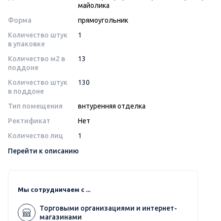
майолика
Форма
прямоугольник
Количество штук
1
в упаковке
Количество м2 в
13
поддоне
Количество штук
130
в поддоне
Тип помещения
внтуренняя отделка
Ректификат
Нет
Количество лиц
1
Перейти к описанию
Мы сотрудничаем с ...
Торговыми организациями и интернет-
магазинами