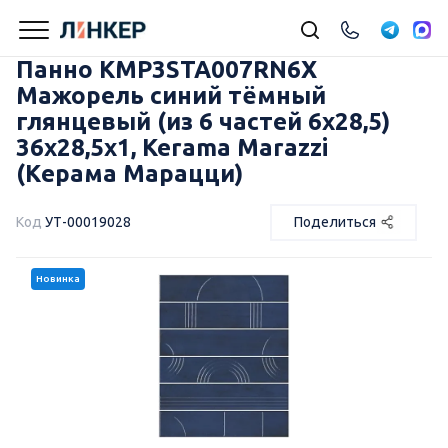
Панно KMP3STA007RN6X
Мажорель синий тёмный
глянцевый (из 6 частей 6х28,5)
36x28,5x1, Kerama Marazzi
(Керама Марацци)
Код
УТ-00019028
Поделиться
Новинка