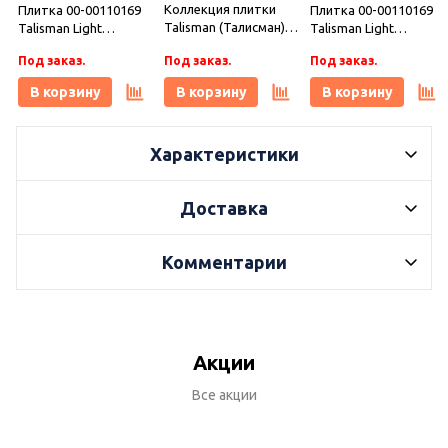
Коллекция плитки
Плитка 00-00110169
Плитка 00-00110169
Talisman (Талисман)
Talisman Light
Talisman Light
20,1х50,5, Azori
20,1х50,5, Azori
20,1х50,5, Azori
Под заказ.
Под заказ.
Под заказ.
(Азори)
(Азори)
(Азори)
В корзину
В корзину
В корзину
Характеристики
Доставка
Комментарии
Акции
Все акции