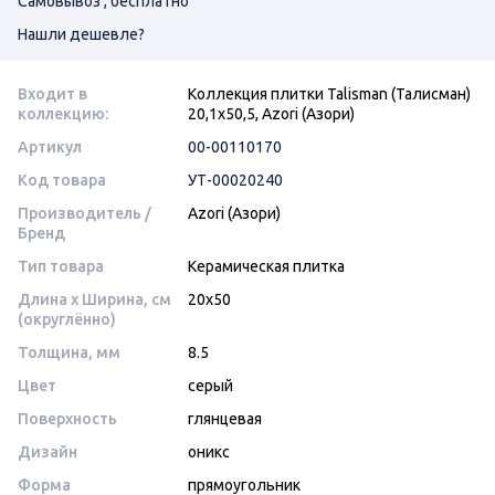
Самовывоз , бесплатно
Нашли дешевле?
Входит в
Коллекция плитки Talisman (Талисман)
коллекцию:
20,1х50,5, Azori (Азори)
Артикул
00-00110170
Код товара
УТ-00020240
Производитель /
Azori (Азори)
Бренд
Тип товара
Керамическая плитка
Длина x Ширина, см
20x50
(округлённо)
Толщина, мм
8.5
Цвет
серый
Поверхность
глянцевая
Дизайн
оникс
Форма
прямоугольник