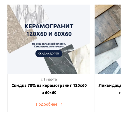
c 1 марта
c 
Скидка 70% на керамогранит 120х60
Ликвидация п
и 60х60
на в
Подробнее
По