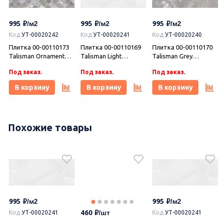
995
995
995
Код
УТ-00020242
Код
УТ-00020241
Код
УТ-00020240
Плитка 00-00110173
Плитка 00-00110169
Плитка 00-00110170
Talisman Ornament
Talisman Light
Talisman Grey
20,1х50,5, Azori
20,1х50,5, Azori
20,1х50,5, Azori
Под заказ.
Под заказ.
Под заказ.
(Азори)
(Азори)
(Азори)
В корзину
В корзину
В корзину
Похожие товары
995
995
995
Код
УТ-00020824
Код
УТ-00020823
Код
УТ-00021755
Плитка 00-00110421
Плитка 00-00110186
Плитка 00-00110184
Castle Wood
Castle Ornament
Castle Marfil 20,1х50,5,
20,1х50,5, Azori
20,1х50,5, Azori
Azori (Азори)
995
995
Под заказ.
Под заказ.
В наличии 1.62 м2
(Азори)
(Азори)
460
Код
УТ-00020241
Код
УТ-00020241
В корзину
В корзину
В корзину