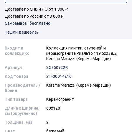
Доставка по СПБ и ЛО от 1 800 ₽
Доставка по России от 3 000 ₽
Самовывоз , бесплатно
Нашли дешевле?
Входит в
Коллекция плитки, ступеней и
коллекцию:
керамогранита Риальто 119,5х238,5,
Kerama Marazzi (Керама Марацци)
Артикул
SG560922R
Код товара
УТ-00014216
Производитель /
Kerama Marazzi (Керама Марацци)
Бренд
Тип товара
Керамогранит
Длина x Ширина,
60x120
см (округлённо)
Толщина, мм
9
Цвет
бежевый