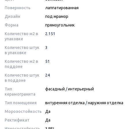
Поверхность
лаппатированная
Дизайн
под мрамор
Форма
прямоугольник
Количество м2 в
2.151
упаковке
Количество штук
3
в упаковке
Количество м2 в
51
поддоне
Количество штук
24
в поддоне
Тип
фасадный
/
интерьерный
керамогранита
Тип помещения
внтуренняя отделка
/
наружняя отделка
Морозостойкость
Да
Ректификат
Да
Износостойкость
3 PEI