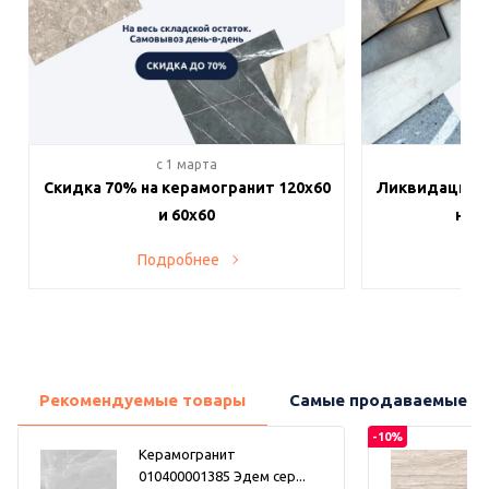
c 1 марта
c 
Скидка 70% на керамогранит 120х60
Ликвидация п
и 60х60
на в
Подробнее
По
Рекомендуемые товары
Самые продаваемые т
-10%
Керамогранит
010400001385 Эдем сер...