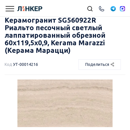
Керамогранит SG560922R
Риальто песочный светлый
лаппатированный обрезной
60x119,5x0,9, Kerama Marazzi
(Керама Марацци)
Код
УТ-00014216
Поделиться