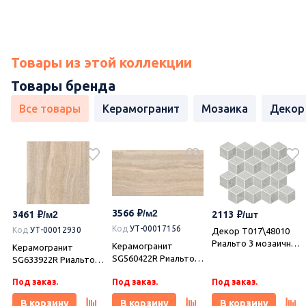
Товары из этой коллекции
Товары бренда
Все товары
Керамогранит
Мозаика
Декор
3566
3461
2113
Код
УТ-00017156
Код
УТ-00012930
Декор T017\48010
Риальто 3 мозаичный
Керамогранит
Керамогранит
глянцевый 45x37,5x1,
SG560422R Риальто
SG633922R Риальто
Kerama Marazzi
песочный
песочный
(Керама Марацци)
Под заказ.
Под заказ.
Под заказ.
лаппатированный
лаппатированный
обрезной
обрезной 60x60x0,9,
В корзину
В корзину
В корзину