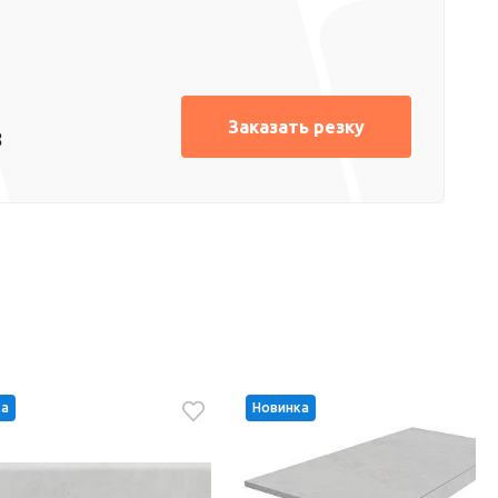
Заказать резку
8
ка
Новинка