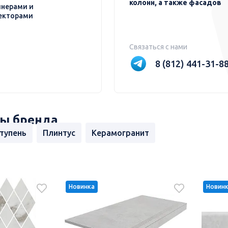
колонн, а также фасадов
нерами и
екторами
Связаться с нами
8 (812) 441-31-8
ы бренда
тупень
Плинтус
Керамогранит
Новинка
Новин