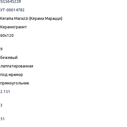
SG564522R
УТ-00014782
Kerama Marazzi (Керама Марацци)
Керамогранит
60x120
9
бежевый
лаппатированная
под мрамор
прямоугольник
2.151
3
51