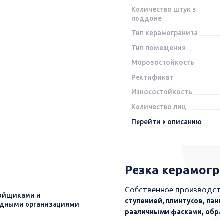
Количество штук в
поддоне
Тип керамогранита
Тип помещения
Морозостойкость
Ректификат
Износостойкость
Количество лиц
Перейти к описанию
Резка керамог
Собственное производст
ойщиками и
ступенией, плинтусов, пан
дными организациями
различными фасками, обр