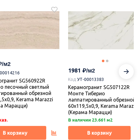
2210
-00018776
Код
УТ-00018775
а KM6012B0031R Танжер
Плитка KM6012B0021R Танже
й матовый структура
1 белый матовый структура
ой 60x119,5x0,9, Kerama
обрезной 60x119,5x1, Kerama
i (Керама Марацци)
Marazzi (Керама Марацци)
1981
-00014216
Код
УТ-00013383
огранит SG560922R
каз.
Под заказ.
то песочный светлый
Керамогранит SG507122R
тированный обрезной
Монте Тиберио
В корзину
В корзину
,5x0,9, Kerama Marazzi
лаппатированный обрезной
ма Марацци)
60x119,5x0,9, Kerama Marazzi
(Керама Марацци)
каз.
В наличии 23.661 м2
В корзину
В корзину