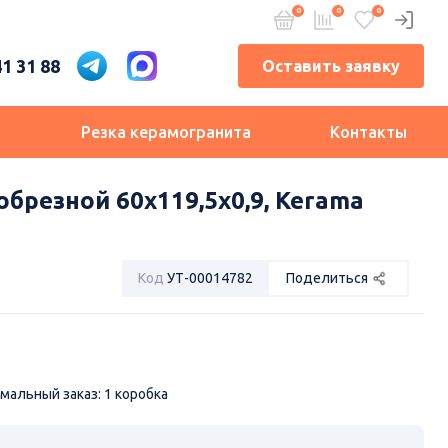
41 31 88
Оставить заявку
и
Резка керамогранита
Контакты
резной 60x119,5x0,9, Kerama
Код
УТ-00014782
Поделиться
мальный заказ: 1 коробка