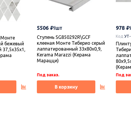
5506
978
Код
УТ
Ступень SG850292R\GCF
 Монте
клееная Монте Тиберио серый
ый бежевый
Плинт
лаппатированный 33x80x0,9,
 37,5x35x1,
Тибер
Kerama Marazzi (Керама
ерама
лаппа
Марацци)
80x9,5
(Кера
Под заказ.
Под за
В корзину
Новинка
Новин