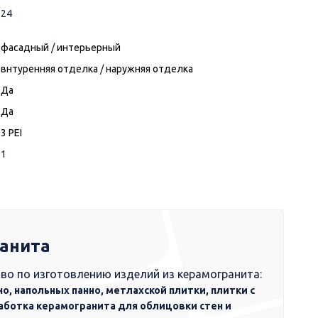
24
фасадный
/
интерьерный
внтуренняя отделка
/
наружняя отделка
Да
Да
3 PEI
1
ранита
во по изготовлению изделий из керамогранита:
но, напольных панно, метлахской плитки, плитки с
аботка керамогранита для облицовки стен и