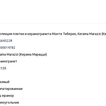
ллекция плитки и керамогранита Монте Тиберио, Kerama Marazzi (К
564522R
-00014782
rama Marazzi (Керама Марацци)
рамогранит
x120
жевый
ппатированная
д мрамор
ямоугольник