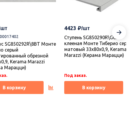
4423
-00017402
Ступень SG850290R\GCF
клееная Монте Тиберио серы
ус SG850292R\8BT Монте
матовый 33x80x0,9, Kerama
ио серый
Marazzi (Керама Марацци)
тированный обрезной
x0,9, Kerama Marazzi
ма Марацци)
каз.
Под заказ.
В корзину
В корзину
ка
Новинка