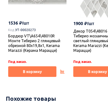
1536
1900
Код
УТ-00020273
Декор T054\48016
Бордюр VT\A654\48010R
Тиберио мозаичн
Монте Тиберио 2 глянцевый
светлый глянцевый
обрезной 80x19,8x1, Kerama
Kerama Marazzi (К
Marazzi (Керама Марацци)
Марацци)
Под заказ.
Под заказ.
В корзину
В корзину
Новинка
Новинка
Похожие товары