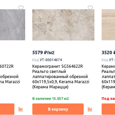
2197
2170
Код
УТ
Коллекция керамогранита Про
41190R Про
Плитк
Догана 80х80, Kerama Marazzi
тлый
2 белы
(Керама Марацци)
80x80x0,9,
обрезн
5579
3520
ерама
Marazz
Код
УТ-00014674
Код
УТ
60722R
Керамогранит SG564622R
Керам
Под заказ.
Под за
Риальто светлый
Риаль
обрезной
лаппатированный обрезной
лаппа
В корзину
ma Marazzi
60x119,5x0,9, Kerama Marazzi
60x119
(Керама Марацци)
(Кера
В наличии 15.057 м2
Под за
В корзину