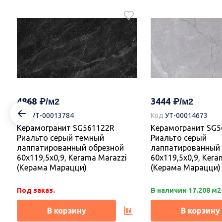
2649
2726
Код
УТ-00017374
Керамогранит DD841590R Про
Догана бежевый светлый
Керамогранит DD8
матовый обрезной 80x80x0,9,
Догана серый све
Kerama Marazzi (Керама
матовый обрезной 
4868
3444
Марацци)
Kerama Marazzi (К
Код
УТ-00013784
Код
УТ-00014673
Марацци)
Керамогранит SG561122R
Керамогранит SG5
Под заказ.
Под заказ.
Риальто серый темный
Риальто серый
лаппатированный обрезной
лаппатированный 
В корзину
В корзину
60x119,5x0,9, Kerama Marazzi
60x119,5x0,9, Kera
(Керама Марацци)
(Керама Марацци)
Под заказ.
В наличии 17.208 м2
В корзину
В корзину