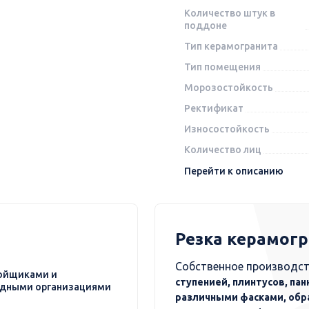
Количество штук в
поддоне
Тип керамогранита
Тип помещения
Морозостойкость
Ректификат
Износостойкость
Количество лиц
Перейти к описанию
Резка керамог
Собственное производст
ойщиками и
ступенией, плинтусов, пан
дными организациями
различными фасками, обр