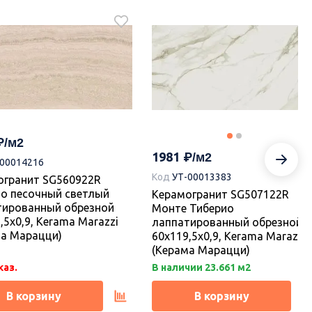
2210
-00018776
Код
УТ-00018775
а KM6012B0031R Танжер
Плитка KM6012B0021R Танже
й матовый структура
1 белый матовый структура
ой 60x119,5x0,9, Kerama
обрезной 60x119,5x1, Kerama
i (Керама Марацци)
Marazzi (Керама Марацци)
1981
-00014216
Код
УТ-00013383
огранит SG560922R
каз.
Под заказ.
то песочный светлый
Керамогранит SG507122R
тированный обрезной
Монте Тиберио
В корзину
В корзину
,5x0,9, Kerama Marazzi
лаппатированный обрезной
ма Марацци)
60x119,5x0,9, Kerama Marazzi
(Керама Марацци)
каз.
В наличии 23.661 м2
В корзину
В корзину