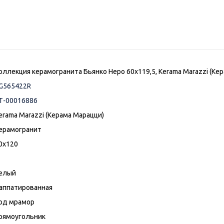
оллекция керамогранита Бьянко Неро 60х119,5, Kerama Marazzi (Ке
G565422R
Т-00016886
erama Marazzi (Керама Марацци)
ерамогранит
0x120
елый
аппатированная
од мрамор
рямоугольник