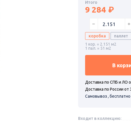
Итого
9 284
коробка
паллет
1 кор. = 2.151 м2
1 пал. = 51 м2
В корз
Доставка по СПБ и ЛО о
Доставка по России от 
Самовывоз , бесплатно
Входит в коллекцию: