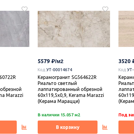
2197
2170
Код
УТ
Коллекция керамогранита Про
41190R Про
Плитк
Догана 80х80, Kerama Marazzi
тлый
2 белы
(Керама Марацци)
80x80x0,9,
обрезн
5579
3520
ерама
Marazz
Код
УТ-00014674
Код
УТ
60722R
Керамогранит SG564622R
Керам
Под заказ.
Под за
Риальто светлый
Риаль
обрезной
лаппатированный обрезной
лаппа
В корзину
ma Marazzi
60x119,5x0,9, Kerama Marazzi
60x119
(Керама Марацци)
(Кера
В наличии 15.057 м2
Под за
В корзину