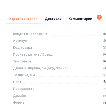
0
Характеристики
Доставка
Комментарии
Входит в коллекцию:
К
Артикул
S
Код товара
У
Производитель / Бренд
K
Тип товара
К
Длина x Ширина, см (округлённо)
6
Толщина, мм
9
Цвет
б
Поверхность
л
Дизайн
п
Форма
п