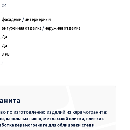
24
фасадный
/
интерьерный
внтуренняя отделка
/
наружняя отделка
Да
Да
3 PEI
1
ранита
во по изготовлению изделий из керамогранита:
но, напольных панно, метлахской плитки, плитки с
аботка керамогранита для облицовки стен и