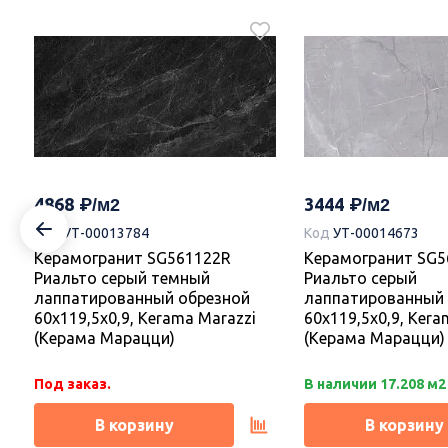
2649
2726
Код
УТ-00017374
Керамогранит DD841590R Про
Догана бежевый светлый
Керамогранит DD8
матовый обрезной 80x80x0,9,
Догана серый све
Kerama Marazzi (Керама
матовый обрезной 
4868
3444
Марацци)
Kerama Marazzi (К
Код
УТ-00013784
Код
УТ-00014673
Марацци)
Керамогранит SG561122R
Керамогранит SG5
Под заказ.
Под заказ.
Риальто серый темный
Риальто серый
лаппатированный обрезной
лаппатированный 
В корзину
В корзину
60x119,5x0,9, Kerama Marazzi
60x119,5x0,9, Kera
(Керама Марацци)
(Керама Марацци)
Под заказ.
В наличии 17.208 м2
В корзину
В корзину