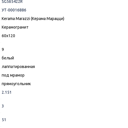
SG565422R
УТ-00016886
Kerama Marazzi (Керама Марацци)
Керамогранит
60x120
9
белый
лаппатированная
под мрамор
прямоугольник
2.151
3
51