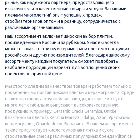
рынке, как надежного партнера, предоставляющего
исключительно качественные товары и услуги. За нашими
плечами многолетний опыт успешных продаж
стройматериалов оптом и в розницу, сотрудничество с
различными организациями.
Наш ассортимент включает широкий выбор плитки,
произведенной в России и за рубежом. У нас вы всегда
можете заказать плитку и керамогранит оптом от ведущих
российских и других производителей. Благодаря широкому
ассортименту каждый покупатель сможет подобрать
наиболее подходящий вариант для воплощения своих
проектов по приятной цене.
Мы строго следим за качеством товара и работаем только с
проверенными поставщиками плитки и керамогранита. Среди
наших партнеров - крупнейшие заводы, которые вот уже
много лет стабильно выпускают высококачественную
продукцию. К примеру,
Cersanit
,
Gracia Ceramica
,
Unitile
(Шахтинская плитка)
,
Kerama Marazzi
,
Idalgo
,
Azori
,
Уральский
керамогранит
,
Quardo decor
,
Bonaparte
. В нашем ассортименте
также присутствует кислотоупорная плитка и сухие
строительные смеси различных популярных бренда Plitonit и