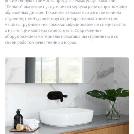
оптимальную стоимость предлагаемых услуг. Компания
“Линкер” оказывает услуги резки керамогранита при помощи
абразивных дисков. Также мы занимаемся изготовлением
ступеней, плинтусов и других декоративных элементов.
Наши сотрудники - высококвалифицированные специалисты
и настоящие мастера своего дела. Современное
оборудование и материалы помогают им справляться со
своей работой качественно и в срок.