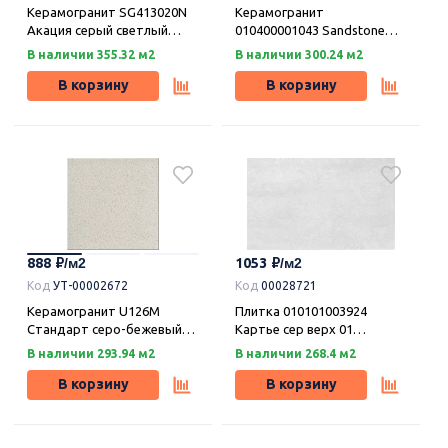
Керамогранит SG413020N
Керамогранит
Акация серый светлый
010400001043 Sandstone
20,1x50,2x0,85, Kerama
(Стэндстоун) sugar beige
В наличии 355.32 м2
В наличии 300.24 м2
Marazzi (Керама Марацци)
PG 01 60х60, Gracia Ceramica
В корзину
В корзину
888
1053
Код
УТ-00002672
Код
00028721
Керамогранит U126M
Плитка 010101003924
Стандарт серо-бежевый
Картье сер верх 01
30х30х8 антискользящий
матовая 25х40, Gracia
В наличии 293.94 м2
В наличии 268.4 м2
Ceramica
В корзину
В корзину