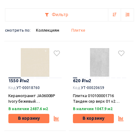
Фильтр
смотреть по:
Коллекциям
Плитке
1550
620
Код
УТ-00018760
Код
УТ-00020659
Керамогранит JA0600BP
Плитка 010100001716
Ivory бежевый
Тандем сер верх 01 v2
полированный 60х60, Китай
20х30, Шахтинская плитка
В наличии 2487.6 м2
В наличии 1047.9 м2
В корзину
В корзину