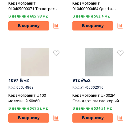
Керамогранит
Керамогранит
010405000071 Техногрес
010400000484 Quarta
сер 01 матовая 30х30,
(Куарта) beige PG 01
В наличии 685.98 м2
В наличии 582.4 м2
Шахтинская плитка
матовый 45х45, Gracia
Ceramica
В корзину
В корзину
1097
912
Код
00034862
Код
УТ-00002910
Керамогранит U100
Керамогранит UF002M
молочный 60х60
Стандарт светло-серый
антискользящий,
30х30х8 матовый,
В наличии 569.52 м2
В наличии 534.51 м2
Уральский гранит
Уральский гранит
В корзину
В корзину