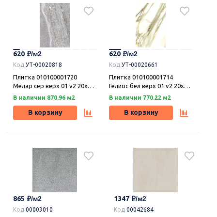
620
620
Код
УТ-00020818
Код
УТ-00020661
Плитка 010100001720
Плитка 010100001714
Мелар сер верх 01 v2 20х30,
Гелиос бел верх 01 v2 20х30,
Шахтинская плитка
Шахтинская плитка
В наличии 870.96 м2
В наличии 770.22 м2
В корзину
В корзину
865
1347
Код
00003010
Код
00042684