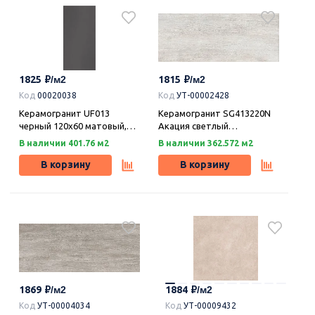
1825
1815
Код
00020038
Код
УТ-00002428
Керамогранит UF013
Керамогранит SG413220N
черный 120х60 матовый,
Акация светлый
Уральский гранит
20,1x50,2x0,85, Kerama
В наличии 401.76 м2
В наличии 362.572 м2
Marazzi (Керама Марацци)
В корзину
В корзину
1869
1884
Код
УТ-00004034
Код
УТ-00009432