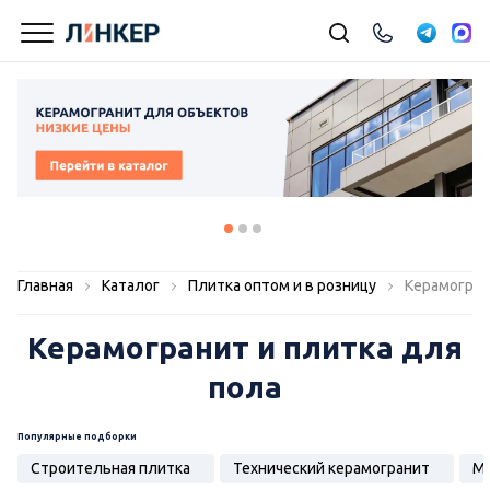
Главная
Каталог
Плитка оптом и в розницу
Керамогран
Керамогранит и плитка для
пола
Популярные подборки
Строительная плитка
Технический керамогранит
Мо