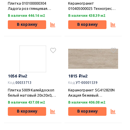
Плитка 010100000304
Керамогранит
Ладога роз глянцевая
010405000025 Техногрес
20х30, Шахтинская плитка
беж матовая 30х30,
В наличии 446.16 м2
В наличии 438.39 м2
Шахтинская плитка
В корзину
В корзину
1056
1815
Код
00033713
Код
УТ-00001539
Плитка 5009 Калейдоскоп
Керамогранит SG412820N
белый матовый 20x20x0,69,
Акация бежевый
Kerama Marazzi (Керама
20,1x50,2x0,85, Kerama
В наличии 437.08 м2
В наличии 406.08 м2
Марацци)
Marazzi (Керама Марацци)
В корзину
В корзину