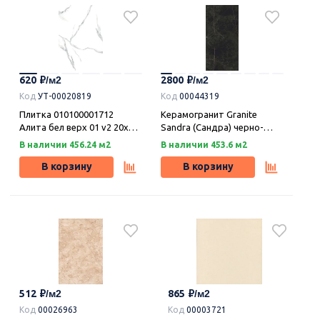
620
2800
Код
УТ-00020819
Код
00044319
Плитка 010100001712
Керамогранит Granite
Алита бел верх 01 v2 20х30,
Sandra (Сандра) черно-
Шахтинская плитка
оливковый легкое
В наличии 456.24 м2
В наличии 453.6 м2
лаппатирование LLR
120х59,9, Idalgo (Идальго)
В корзину
В корзину
512
865
Код
00026963
Код
00003721