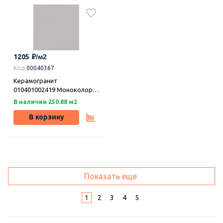
1205
Код
00040367
Керамогранит
010401002419 Моноколор
сер 01 матовая 40х40,
В наличии 250.88 м2
Шахтинская плитка
В корзину
Показать еще
1
2
3
4
5