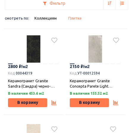
Фильтр
смотреть по:
Коллекциям
Плитке
2800
2150
Код
00044319
Код
УТ-00012594
Керамогранит Granite
Керамогранит Granite
Sandra (Сандра) черно-
Concepta Parete Light
оливковый легкое
(Концепта) парете светлый
В наличии 453.6 м2
В наличии 155.52 м2
лаппатирование LLR
структурный SR 120х59,9,
120х59,9, Idalgo (Идальго)
Idalgo (Идальго)
В корзину
В корзину