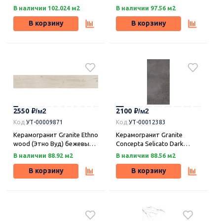
натан структурный SR
лаппатирование LLR
В наличии 102.024 м2
В наличии 97.56 м2
120х19,5, Idalgo (Идальго)
59,9х59,9, Idalgo (Идальго)
В корзину
В корзину
2550
2100
Код
УТ-00009871
Код
УТ-00012383
Керамогранит Granite Ethno
Керамогранит Granite
wood (Этно Вуд) бежевый
Concepta Selicato Dark
структурный SR 120х19,5 ,
(Концепта) селикато
В наличии 88.92 м2
В наличии 88.56 м2
Idalgo (Идальго)
темный матовый MR
120х59,9, Idalgo (Идальго)
В корзину
В корзину