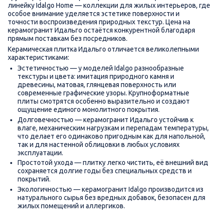
Утолщенный керамогранит >12мм
Шахтинская плитка - Белая
линейку Idalgo Home — коллекции для жилых интерьеров, где
особое внимание уделяется эстетике поверхности и
точности воспроизведения природных текстур. Цена на
керамогранит Идальго остаётся конкурентной благодаря
прямым поставкам без посредников.
Керамическая плитка Идальго отличается великолепными
характеристиками:
Эстетичностью — у моделей Idalgo разнообразные
текстуры и цвета: имитация природного камня и
древесины, матовая, глянцевая поверхность или
современные графические узоры. Крупноформатные
плиты смотрятся особенно выразительно и создают
ощущение единого монолитного покрытия.
Долговечностью — керамогранит Идальго устойчив к
влаге, механическим нагрузкам и перепадам температуры,
что делает его одинаково пригодным как для напольной,
так и для настенной облицовки в любых условиях
эксплуатации.
Простотой ухода — плитку легко чистить, её внешний вид
сохраняется долгие годы без специальных средств и
покрытий.
Экологичностью — керамогранит Idalgo производится из
натурального сырья без вредных добавок, безопасен для
жилых помещений и аллергиков.