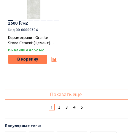
2600
Код
00-00000304
Керамогранит Granite
Stone Cement (Цемент)
классик структурный
В наличии 47.52 м2
120х59,9, Idalgo (Идальго)
В корзину
Показать еще
1
2
3
4
5
Популярные теги: