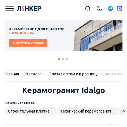
Главная
Каталог
Плитка оптом и в розницу
Керамогран
Керамогранит Idalgo
Популярные подборки
Строительная плитка
Технический керамогранит
Мо