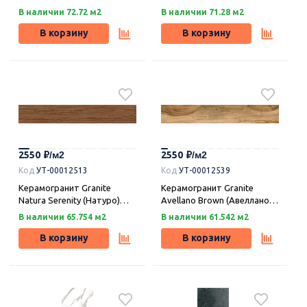
(Концепта) парете темный
(Доломити) светлый
В наличии 72.72 м2
В наличии 71.28 м2
структурный SR 120х59,9,
120х59,9 cтруктурный SR,
Idalgo (Идальго)
Idalgo (Идальго)
В корзину
В корзину
2550
2550
Код
УТ-00012513
Код
УТ-00012539
Керамогранит Granite
Керамогранит Granite
Natura Serenity (Натуро)
Avellano Brown (Авеллано)
серенити структурный SR
коричневый структурный
В наличии 65.754 м2
В наличии 61.542 м2
120х19,5, Idalgo (Идальго)
SR 120х19,5, Idalgo
(Идальго)
В корзину
В корзину