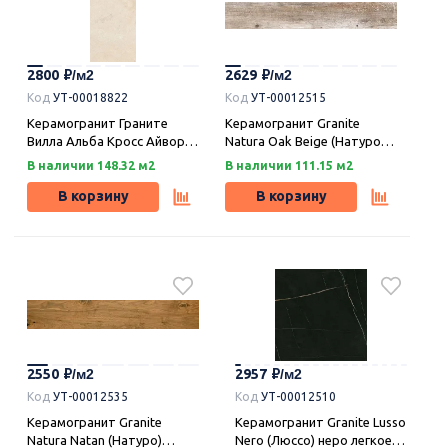
2800
2629
Код
УТ-00018822
Код
УТ-00012515
Керамогранит Граните
Керамогранит Granite
Вилла Альба Кросс Айвори
Natura Oak Beige (Натуро)
60х120 легкое
дуб бежевый структурный
В наличии 148.32 м2
В наличии 111.15 м2
лаппатирование LLR, Idalgo
SR 120х19,5, Idalgo
(Идальго)
(Идальго)
В корзину
В корзину
2550
2957
Код
УТ-00012535
Код
УТ-00012510
Керамогранит Granite
Керамогранит Granite Lusso
Natura Natan (Натуро)
Nero (Люссо) неро легкое