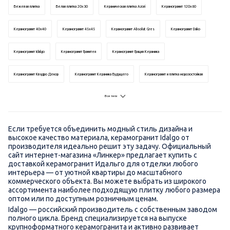
Бежевая плитка
Белая плитка 20x30
Керамическая плитка Azori
Керамогранит 120x60
Керамогранит 40x40
Керамогранит 45x45
Керамогранит Absolut Gres
Керамогранит Dako
Керамогранит Idalgo
Керамогранит Гранитея
Керамогранит Грация Керамика
Керамогранит Квадро Декор
Керамогранит Керамика Будущего
Керамогранит и плитка морозостойкая
Все теги
Керамогранит и плитка соль-перец 30х30
Керамогранит и плитка соль-перец 60х60
Керамогранит под дерево
Керамогранит под камень
Керамогранит под мрамор
Если требуется объединить модный стиль дизайна и
высокое качество материала, керамогранит Idalgo от
Керамогранит соль-перец
Крупноформатный Керамогранит
Метлахская плитка Keramark
производителя идеально решит эту задачу. Официальный
сайт интернет-магазина «Линкер» предлагает купить с
доставкой керамогранит Идальго для отделки любого
Нефрит-Керамика Никольское
Плитка 30x30
Плитка 40x40
Плитка 60x60
интерьера — от уютной квартиры до масштабного
коммерческого объекта. Вы можете выбрать из широкого
Плитка Cersanit
Плитка М-Квадрат
Плитка Шахтинская Керамика
Плитка для детского сада
ассортимента наиболее подходящую плитку любого размера
оптом или по доступным розничным ценам.
Idalgo — российский производитель с собственным заводом
Плитка моноколор
Строительная плитка
Сурфейс Лаб (Керама Марацци)
Уральский керамогранит
полного цикла. Бренд специализируется на выпуске
крупноформатного керамогранита и активно развивает