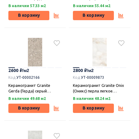
бежевый лаппатированный
структурный 120х59,9,
В наличии 57.33 м2
В наличии 55.44 м2
19,5х120, Idalgo (Идальго)
Idalgo (Идальго)
В корзину
В корзину
2600
2800
Код
УТ-00002166
Код
УТ-00009873
Керамогранит Granite
Керамогранит Granite Onix
Gerda (Герда) серый
(Оникс) перла легкое
матовый MR 120х59,9,
лаппатирование LLR
В наличии 49.68 м2
В наличии 48.24 м2
Idalgo (Идальго)
120х59,9, Idalgo (Идальго)
В корзину
В корзину