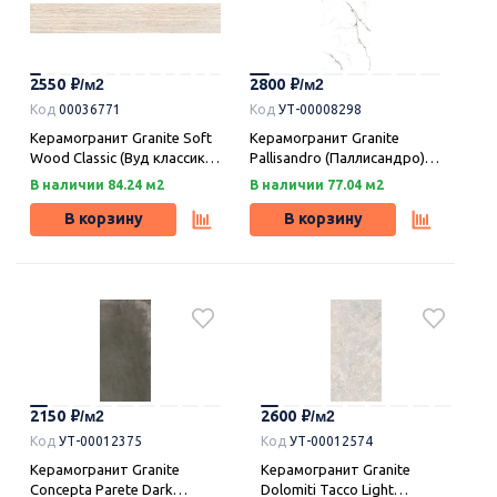
2550
2800
Код
00036771
Код
УТ-00008298
Керамогранит Granite Soft
Керамогранит Granite
Wood Classic (Вуд классик)
Pallisandro (Паллисандро)
светло-бежевый
неро легкое
В наличии 84.24 м2
В наличии 77.04 м2
лаппатированный 19,5х120,
лаппатирование LLR
Idalgo (Идальго)
120х59,9, Idalgo (Идальго)
В корзину
В корзину
2150
2600
Код
УТ-00012375
Код
УТ-00012574
Керамогранит Granite
Керамогранит Granite
Concepta Parete Dark
Dolomiti Tacco Light