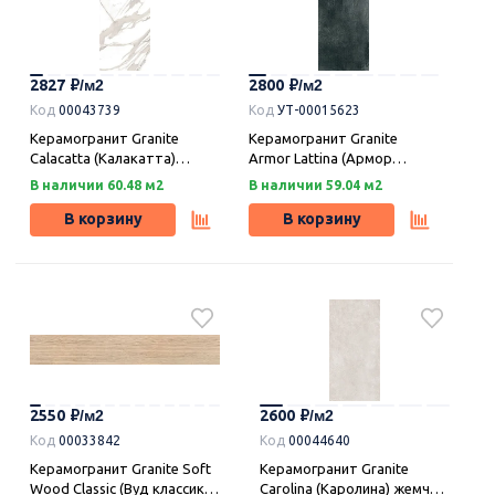
2827
2800
Код
00043739
Код
УТ-00015623
Керамогранит Granite
Керамогранит Granite
Calacatta (Калакатта)
Armor Lattina (Армор
шампань легкое
Латтина) гиза легкое
В наличии 60.48 м2
В наличии 59.04 м2
лаппатированние LLR
лаппатирование LLR
120х59,9, Idalgo (Идальго)
120х59,9, Idalgo (Идальго)
В корзину
В корзину
2550
2600
Код
00033842
Код
00044640
Керамогранит Granite Soft
Керамогранит Granite
Wood Classic (Вуд классик)
Carolina (Каролина) жемчуг