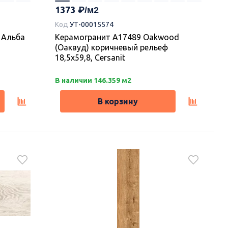
1373
Код
УТ-00015574
 Альба
Керамогранит A17489 Oakwood
(Оаквуд) коричневый рельеф
18,5х59,8, Cersanit
В наличии 146.359 м2
В корзину