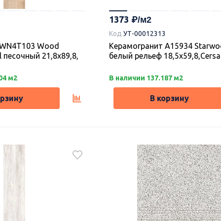
1373
Код
УТ-00012313
 WN4T103 Wood
Керамогранит А15934 Starw
l песочный 21,8х89,8,
белый рельеф 18,5х59,8,Cersa
04 м2
В наличии 137.187 м2
орзину
В корзину