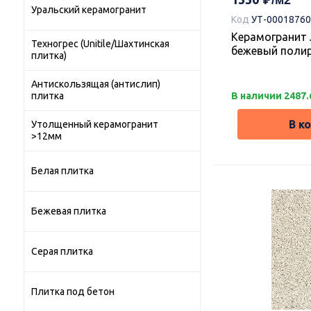
Уральский керамогранит
Код
УТ-00018760
Керамогранит 
Техногрес (Unitile/Шахтинская
бежевый полир
плитка)
Антискользящая (антислип)
В наличии 2487.
плитка
В к
Утолщенный керамогранит
>12мм
Белая плитка
Бежевая плитка
Серая плитка
Плитка под бетон