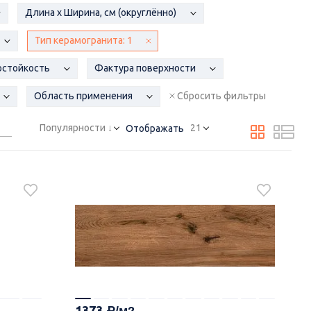
Длина x Ширина, см (округлённо)
Тип керамогранита:
1
остойкость
Фактура поверхности
Область применения
Сбросить фильтры
Популярности ↓
21
Отображать
1373