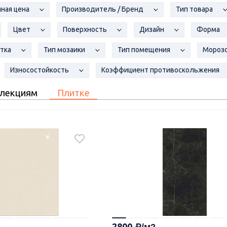
ная цена
Производитель / Бренд
Тип товара
Цвет
Поверхность
Дизайн
Форма
итка
Тип мозаики
Тип помещения
Мороз
Износостойкость
Коэффициент противоскольжения
лекциям
Плитке
2800