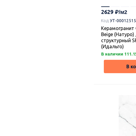
2629
Код
УТ-00012515
Керамогранит G
Beige (Натуро)
структурный SR
(Идальго)
В наличии 111.1
В к