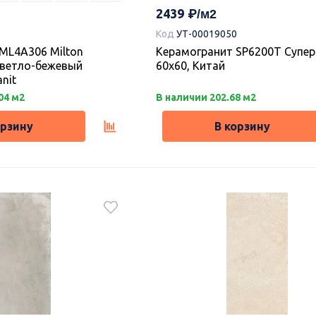
2439
Код
УТ-00019050
ML4A306 Milton
Керамогранит SP6200T Супер
светло-бежевый
60х60, Китай
anit
04 м2
В наличии 202.68 м2
орзину
В корзину