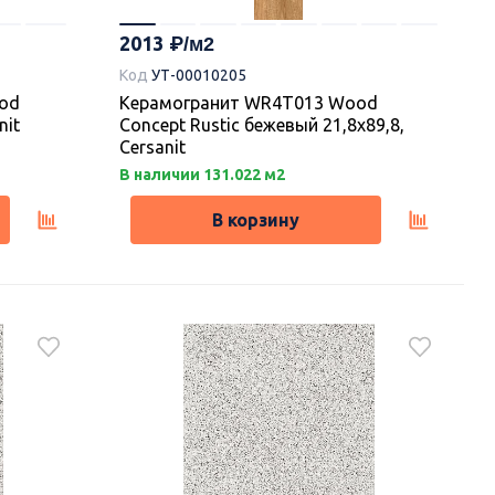
2013
Код
УТ-00010205
ood
Керамогранит WR4T013 Wood
nit
Concept Rustic бежевый 21,8х89,8,
Cersanit
В наличии 131.022 м2
В корзину