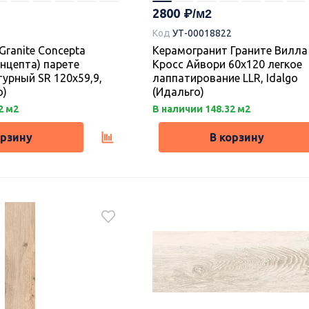
2800
Код
УТ-00018822
Granite Concepta
Керамогранит Граните Вилла
онцепта) парете
Кросс Айвори 60х120 легкое
турный SR 120х59,9,
лаппатирование LLR, Idalgo
о)
(Идальго)
2 м2
В наличии 148.32 м2
орзину
В корзину