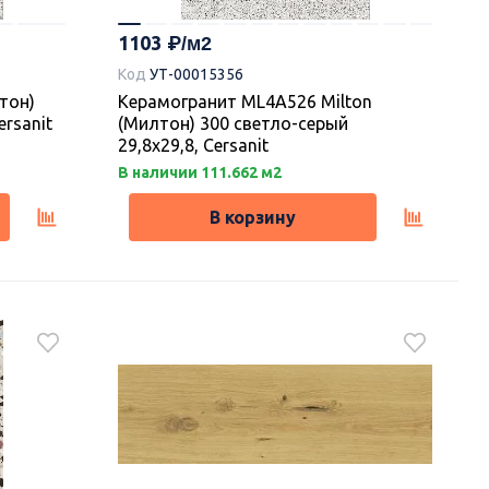
1103
Код
УТ-00015356
тон)
Керамогранит ML4A526 Milton
ersanit
(Милтон) 300 светло-серый
29,8х29,8, Cersanit
В наличии 111.662 м2
В корзину