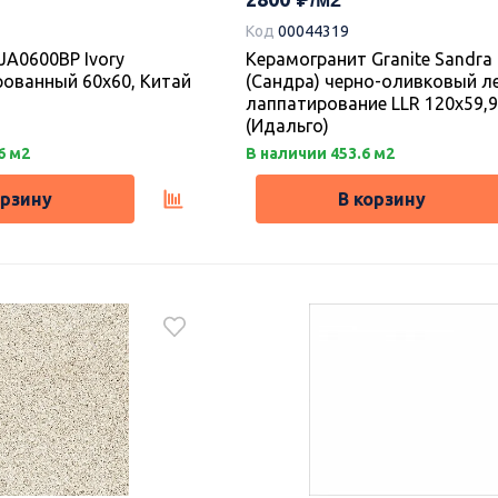
Код
00044319
JA0600BP Ivory
Керамогранит Granite Sandra
ованный 60х60, Китай
(Сандра) черно-оливковый л
лаппатирование LLR 120х59,9,
(Идальго)
6 м2
В наличии 453.6 м2
орзину
В корзину