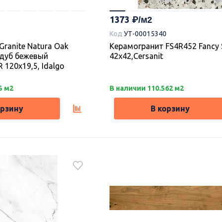
1373
Код
УТ-00015340
ranite Natura Oak
Керамогранит FS4R452 Fancy 
 дуб бежевый
42х42,Cersanit
 120х19,5, Idalgo
5 м2
В наличии 110.562 м2
орзину
В корзину