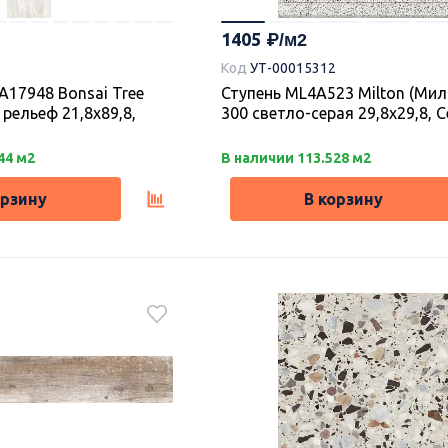
1405
Код
УТ-00015312
A17948 Bonsai Tree
Ступень ML4A523 Milton (Мил
рельеф 21,8х89,8,
300 светло-серая 29,8х29,8, C
44 м2
В наличии 113.528 м2
орзину
В корзину