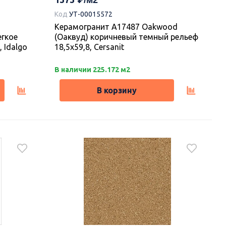
Код
УТ-00015572
Керамогранит A17487 Oakwood
егкое
(Оаквуд) коричневый темный рельеф
 Idalgo
18,5х59,8, Cersanit
В наличии 225.172 м2
В корзину