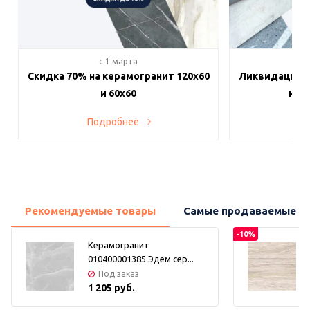
c 1 марта
c 
Скидка 70% на керамогранит 120х60
Ликвидация п
и 60х60
на в
Подробнее
По
Рекомендуемые товары
Самые продаваемые т
-10%
Керамогранит
010400001385 Эдем сер...
Под заказ
1 205 руб.