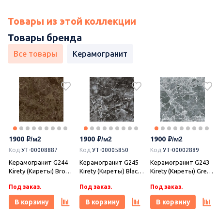
Товары из этой коллекции
Товары бренда
Все товары
Керамогранит
1900
1900
1900
Код
УТ-00008887
Код
УТ-00005850
Код
УТ-00002889
Керамогранит G244
Керамогранит G245
Керамогранит G243
Kirety (Киреты) Brown
Kirety (Киреты) Black
Kirety (Киреты) Grey
60х60 матовый,
60х60 матовый,
60х60 матовый,
Под заказ.
Под заказ.
Под заказ.
Гранитея
Гранитея
Гранитея
В корзину
В корзину
В корзину