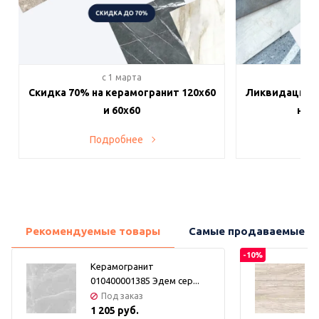
c 1 марта
c 
Скидка 70% на керамогранит 120х60
Ликвидация п
и 60х60
на в
Подробнее
По
Рекомендуемые товары
Самые продаваемые т
-10%
Керамогранит
010400001385 Эдем сер...
Под заказ
1 205 руб.