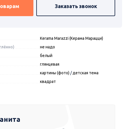
товарам
Заказать звонок
Kerama Marazzi (Керама Марацци)
глённо)
не надо
белый
глянцевая
картины (фото)
/
детская тема
квадрат
ранита