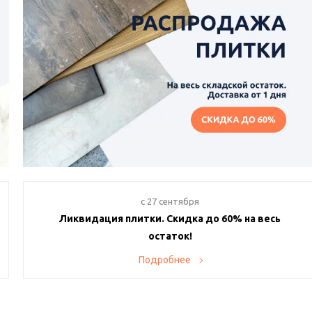
c 27 сентября
Ликвидация плитки. Скидка до 60% на весь
остаток!
Хотите создать уникальный интерьер по супервыгодной
Подробнее
цене? Тогда наше предложение именно для вас! В нашем
магазине проходит ликвидация остатков плитки с
невероятными скидками до 60% с самовывозом день-в-