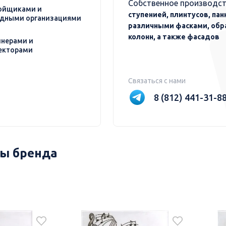
Собственное производст
ойщиками и
ступенией, плинтусов, пан
дными организациями
различными фасками, обр
колонн, а также фасадов
нерами и
екторами
Связаться с нами
8 (812) 441-31-8
ы бренда