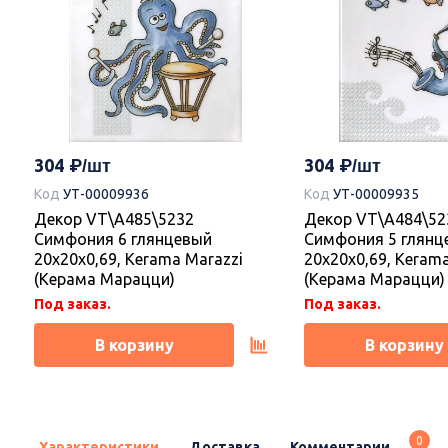
304
304
Код
УТ-00009936
Код
УТ-00009935
Декор VT\A485\5232
Декор VT\A484\52
Симфония 6 глянцевый
Симфония 5 глянц
20x20x0,69, Kerama Marazzi
20x20x0,69, Keram
(Керама Марацци)
(Керама Марацци)
Под заказ.
Под заказ.
В корзину
В корзину
Новинка
Новинка
0
Характеристики
Доставка
Комментарии