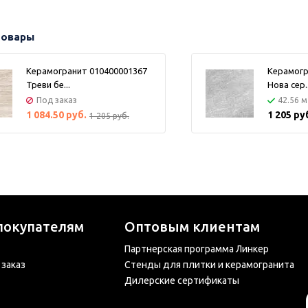
день.
товары
Керамогранит 010400001367
Керамогр
Треви бе...
Нова сер..
Под заказ
42.56 м
1 084.50 руб.
1 205 ру
1 205 руб.
покупателям
Оптовым клиентам
Партнерская программа Линкер
 заказ
Стенды для плитки и керамогранита
Дилерские сертификаты