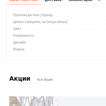
Производитель / Бренд
Длина x Ширина, см (округлённо)
Цвет
Поверхность
2649
2726
Дизайн
Код
УТ-00017374
Керамогранит DD841590R Про
Догана бежевый светлый
Форма
Керамогранит DD8
матовый обрезной 80x80x0,9,
Догана серый све
Kerama Marazzi (Керама
матовый обрезной 
Марацци)
Kerama Marazzi (К
Марацци)
Под заказ.
Под заказ.
Акции
Все акции
В корзину
В корзину