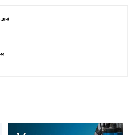
ацци)
2210
ма
-00018776
Код
УТ-00018775
а KM6012B0031R Танжер
Плитка KM6012B0021R Танже
й матовый структура
1 белый матовый структура
ой 60x119,5x0,9, Kerama
обрезной 60x119,5x1, Kerama
i (Керама Марацци)
Marazzi (Керама Марацци)
каз.
Под заказ.
В корзину
В корзину