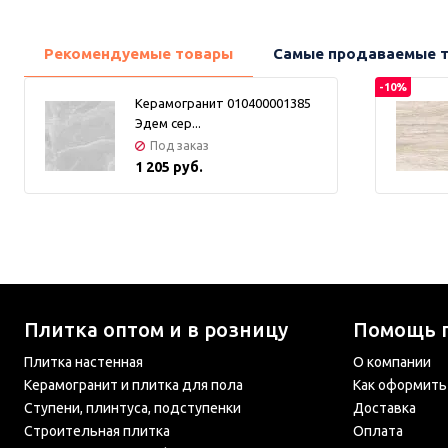
Создайте стильный и современный интерьер с помощью
высококачественного керамогранита. Этот материал
обладает непревзойденной прочностью и долговечностью,
Рекомендуемые товары
Самые продаваемые 
сохраняя свою привлекательность на протяжении многих
лет.
-10%
Керамогранит 010400001385
Эдем сер...
Под заказ
1 205 руб.
Плитка оптом и в розницу
Помощь 
Плитка настенная
О компании
Керамогранит и плитка для пола
Как оформить
Ступени, плинтуса, подступенки
Доставка
Строительная плитка
Оплата