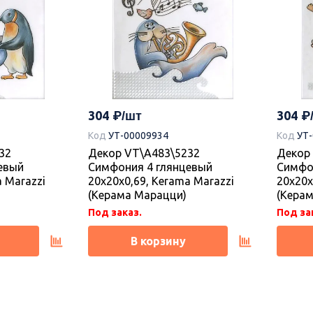
304
304
Код
УТ-00009934
Код
УТ
32
Декор VT\A483\5232
Декор
евый
Симфония 4 глянцевый
Симфо
a Marazzi
20x20x0,69, Kerama Marazzi
20x20x
(Керама Марацци)
(Кера
Под заказ.
Под за
В корзину
Новинка
Новин