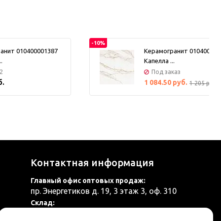
том числе гидроабразивными, а также иным
вспомогательным оборудованием, поэтому вся работа
проводится без сколов и дефектов.
-10%
анит 010400001387
Керамогранит 010400001
.
Капелла ...
2
Под заказ
б.
1 084.50 руб.
1 205 руб.
Контактная информация
Главный офис оптовых продаж:
пр. Энергетиков д. 19, 3 этаж 3, оф. 310
Склад:
Янино-1, улица Заводская, уч. 37