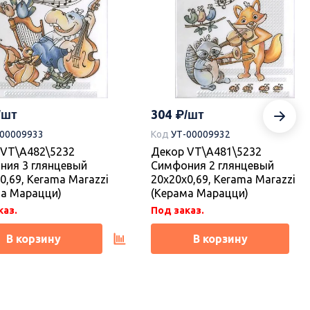
304
-00009933
Код
УТ-00009932
 VT\A482\5232
Декор VT\A481\5232
ния 3 глянцевый
Симфония 2 глянцевый
0,69, Kerama Marazzi
20x20x0,69, Kerama Marazzi
ма Марацци)
(Керама Марацци)
каз.
Под заказ.
В корзину
В корзину
ка
Новинка