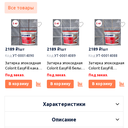
Все товары
2189
2189
2189
Код
УТ-00014090
Код
УТ-00014089
Код
УТ-00014088
Затирка эпоксидная
Затирка эпоксидная
Затирка эпоксидная
Colorit EasyFill какао 1
Colorit EasyFill белый
Colorit EasyFill
кг, Плитонит
1 кг, Плитонит
бежевый 1 кг,
Под заказ.
Под заказ.
Под заказ.
Плитонит
В корзину
В корзину
В корзину
Характеристики
Описание