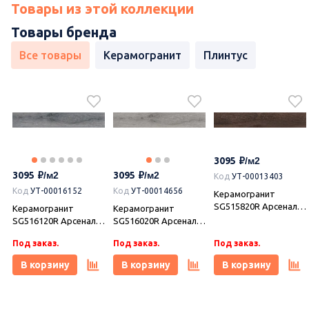
Товары из этой коллекции
Товары бренда
Все товары
Керамогранит
Плинтус
3095
3095
3095
Код
УТ-00013403
Код
УТ-00016152
Код
УТ-00014656
Керамогранит
SG515820R Арсенале
Керамогранит
Керамогранит
коричневый
SG516120R Арсенале
SG516020R Арсенале
обрезной
серый тёмный
серый обрезной
Под заказ.
Под заказ.
20x119,5x0,9, Kerama
Под заказ.
обрезной
20x119,5x0,9, Kerama
Marazzi (Керама
20x119,5x0,9, Kerama
Marazzi (Керама
В корзину
В корзину
В корзину
Марацци)
Marazzi (Керама
Марацци)
Марацци)