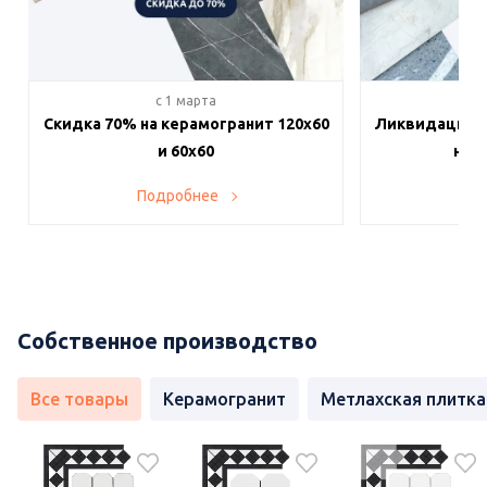
c 1 марта
c 
Скидка 70% на керамогранит 120х60
Ликвидация п
и 60х60
на в
Подробнее
По
Собственное производство
Все товары
Керамогранит
Метлахская плитка