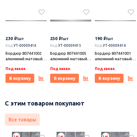
230
250
190
Код
УТ-00009416
Код
УТ-00009415
Код
УТ-00009414
Бордюр 807441002
Бордюр 807441005
Бордюр 807441001
алюминий матовый
алюминий матовый
алюминий матовый
1,2х63, Azori (Азори)
2,2х50,5, Azori
1,2х50,5, Azori
Под заказ.
Под заказ.
Под заказ.
(Азори)
(Азори)
В корзину
В корзину
В корзину
С этим товаром покупают
995
995
995
Все товары
Код
УТ-00020824
Код
УТ-00020823
Код
УТ-00021755
Плитка 00-00110421
Плитка 00-00110186
Плитка 00-00110184