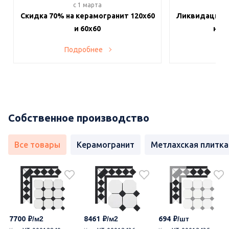
c 1 марта
c 
Скидка 70% на керамогранит 120х60
Ликвидация п
и 60х60
на в
Подробнее
По
Собственное производство
Все товары
Керамогранит
Метлахская плитка
7700
8461
694