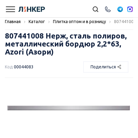
Главная
Каталог
Плитка оптом и в розницу
807441008 Н
807441008 Нерж, сталь полиров,
металлический бордюр 2,2*63,
Azori (Азори)
Код
00044083
Поделиться