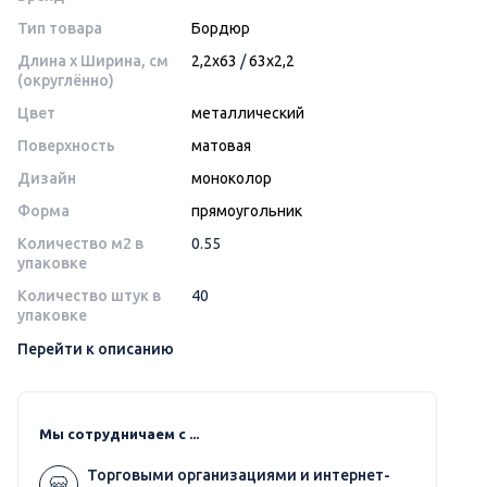
Тип товара
Бордюр
Длина x Ширина, см
2,2x63
/
63x2,2
(округлённо)
Цвет
металлический
Поверхность
матовая
Дизайн
моноколор
Форма
прямоугольник
Количество м2 в
0.55
упаковке
Количество штук в
40
упаковке
Перейти к описанию
Мы сотрудничаем с ...
Торговыми организациями и интернет-