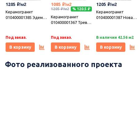
1205
1085
1205
1205
% 120.5
Керамогранит
Керамогранит
Керамогранит
010400001385 Эдем
010400001387 Нова
010400001367 Треви
сер 01 v2 40х40,
сер 01 40х40, Gracia
беж 01 40х40, Gracia
Gracia Ceramica
Ceramica
Ceramica
(Грация Керамика)
Под заказ.
Под заказ.
В наличии 42.56 м2
В корзину
В корзину
В корзину
Фото реализованного проекта