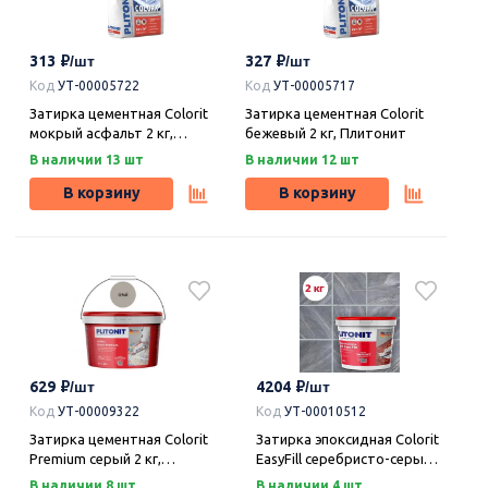
313
327
Код
УТ-00005722
Код
УТ-00005717
Затирка цементная Colorit
Затирка цементная Colorit
мокрый асфальт 2 кг,
бежевый 2 кг, Плитонит
Плитонит
В наличии 13 шт
В наличии 12 шт
В корзину
В корзину
629
4204
Код
УТ-00009322
Код
УТ-00010512
Затирка цементная Colorit
Затирка эпоксидная Colorit
Premium серый 2 кг,
EasyFill серебристо-серый 2
Плитонит
кг, Плитонит
В наличии 8 шт
В наличии 4 шт