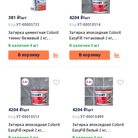
381
4204
Код
УТ-00005733
Код
УТ-00010514
Затирка цементная Colorit
Затирка эпоксидная Colorit
темно-бежевый 2 кг,
EasyFill титановый 2 кг,
Плитонит
Плитонит
В наличии 4 шт
В наличии 3 шт
В корзину
В корзину
4204
4204
Код
УТ-00010513
Код
УТ-00010499
Затирка эпоксидная Colorit
Затирка эпоксидная Colorit
EasyFill серый 2 кг,
EasyFill белый 2 кг,
Плитонит
Плитонит
В наличии 3 шт
В наличии 3 шт