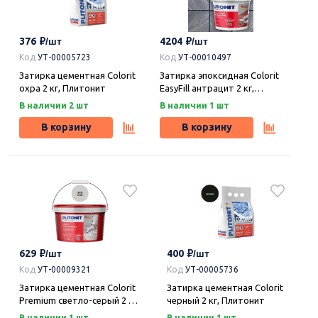
376
4204
Код
УТ-00005723
Код
УТ-00010497
Затирка цементная Colorit
Затирка эпоксидная Colorit
охра 2 кг, Плитонит
EasyFill антрацит 2 кг,
Плитонит
В наличии 2 шт
В наличии 1 шт
В корзину
В корзину
629
400
Код
УТ-00009321
Код
УТ-00005736
Затирка цементная Colorit
Затирка цементная Colorit
Premium светло-серый 2 кг,
черный 2 кг, Плитонит
Плитонит
В наличии 1 шт
В наличии 1 шт