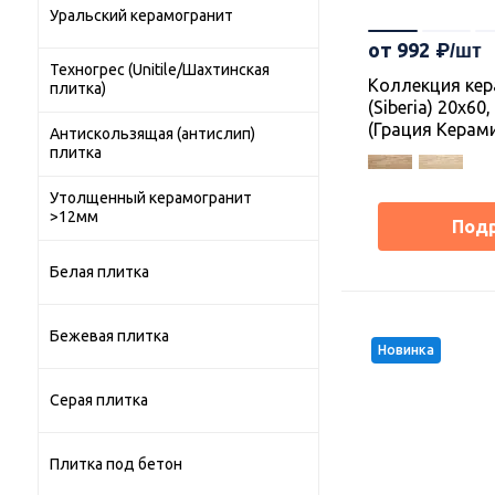
Уральский керамогранит
от 992
Техногрес (Unitile/Шахтинская
Коллекция кер
плитка)
(Siberia) 20х60
(Грация Керам
Антискользящая (антислип)
плитка
Утолщенный керамогранит
>12мм
Под
Белая плитка
Бежевая плитка
Новинка
Серая плитка
Плитка под бетон