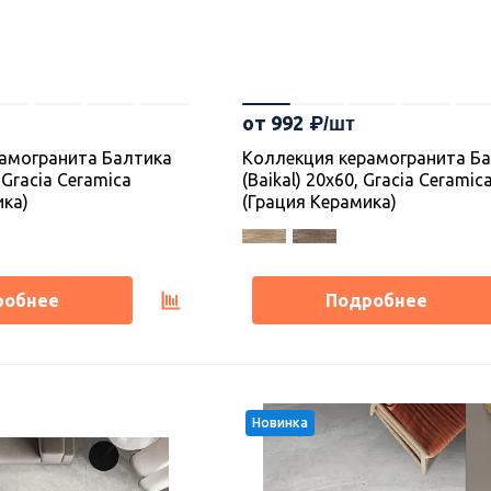
от 992
амогранита Балтика
Коллекция керамогранита Б
, Gracia Ceramica
(Baikal) 20х60, Gracia Ceramic
ика)
(Грация Керамика)
робнее
Подробнее
Новинка