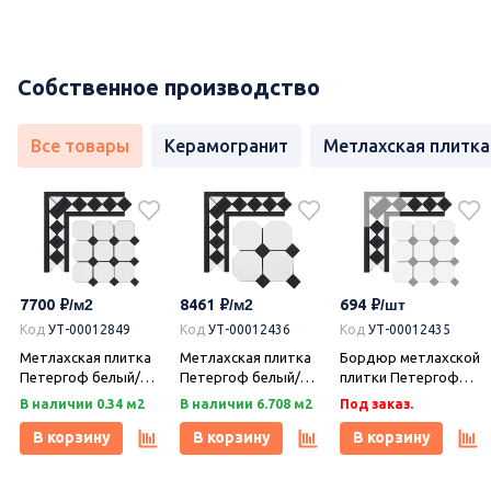
Собственное производство
Все товары
Керамогранит
Метлахская плитка
7700
8461
694
Код
УТ-00012849
Код
УТ-00012436
Код
УТ-00012435
Метлахская плитка
Метлахская плитка
Бордюр метлахской
Петергоф белый/
Петергоф белый/
плитки Петергоф
черный (001/013)
черный (001/013)
белый/черный
В наличии 0.34 м2
В наличии 6.708 м2
Под заказ.
29,2х29,2, Keramark
29,4х29,4, Keramark
(001/013) 30,9х15,8,
(Керамарк)
(Керамарк)
Keramark (Керамарк)
В корзину
В корзину
В корзину