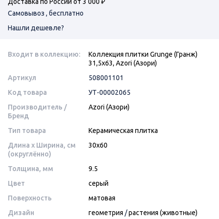
Доставка по России от 3 000 ₽
Самовывоз , бесплатно
Нашли дешевле?
Входит в коллекцию:
Коллекция плитки Grunge (Гранж)
31,5х63, Azori (Азори)
Артикул
508001101
Код товара
УТ-00002065
Производитель /
Azori (Азори)
Бренд
Тип товара
Керамическая плитка
Длина x Ширина, см
30x60
(округлённо)
Толщина, мм
9.5
Цвет
серый
Поверхность
матовая
Дизайн
геометрия
/
растения (животные)