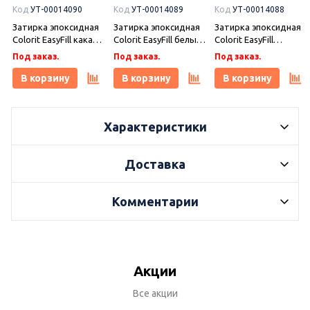
Код
УТ-00014090
Код
УТ-00014089
Код
УТ-00014088
Затирка эпоксидная
Затирка эпоксидная
Затирка эпоксидная
Colorit EasyFill какао 1
Colorit EasyFill белый
Colorit EasyFill
кг, Плитонит
1 кг, Плитонит
бежевый 1 кг,
Под заказ.
Под заказ.
Под заказ.
Плитонит
В корзину
В корзину
В корзину
Характеристики
Доставка
Комментарии
Акции
Все акции