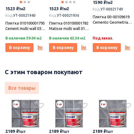
1590
Под заказ.
Под заказ.
В наличии 1.62 м2
(Азори)
(Азори)
1523
1523
Код
УТ-00021749
В корзину
В корзину
В корзину
Код
УТ-00021940
Код
УТ-00021936
Плитка 00-00109619
Cemento Geometria
Плитка 010100001795
Плитка 010100001782
31,5х63, Azori (Азори)
Cement multi wall 03
Matisse multi wall 01
(Цемент ) 30х60,
(Матисс ) 30х60,
В наличии 59.04 м2
В наличии 63.36 м2
Под заказ.
Gracia Ceramica
Gracia Ceramica
(Грация Керамика)
(Грация Керамика)
В корзину
В корзину
В корзину
С этим товаром покупают
Все товары
2189
2189
2189