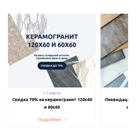
c 1 марта
c 
Скидка 70% на керамогранит 120х60
Ликвидация п
и 60х60
на в
Подробнее
По