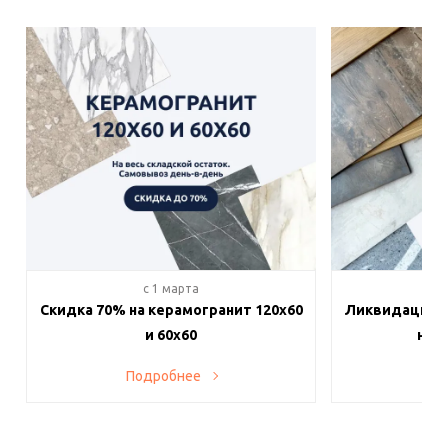
c 1 марта
c 
Скидка 70% на керамогранит 120х60
Ликвидация п
и 60х60
на в
Подробнее
По