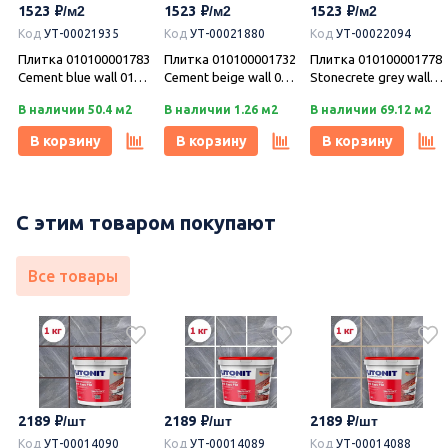
1523
1523
1523
В корзину
В корзину
В корзину
Код
УТ-00021935
Код
УТ-00021880
Код
УТ-00022094
3,
Плитка 010100001783
Плитка 010100001732
Плитка 010100001778
Cement blue wall 01
Cement beige wall 01
Stonecrete grey wall
(Цемент ) 30х60,
(Цемент ) 30х60,
02 (Стоункрит )
В наличии 50.4 м2
В наличии 1.26 м2
В наличии 69.12 м2
Gracia Ceramica
Gracia Ceramica
30х60, Gracia
(Грация Керамика)
(Грация Керамика)
Ceramica (Грация
В корзину
В корзину
В корзину
Керамика)
С этим товаром покупают
Все товары
2189
2189
2189
Код
УТ-00014090
Код
УТ-00014089
Код
УТ-00014088