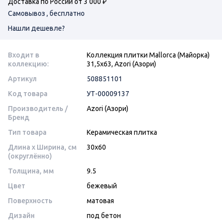
Доставка по России от 3 000 ₽
Самовывоз , бесплатно
Нашли дешевле?
Входит в
Коллекция плитки Mallorca (Майорка)
коллекцию:
31,5х63, Azori (Азори)
Артикул
508851101
Код товара
УТ-00009137
Производитель /
Azori (Азори)
Бренд
Тип товара
Керамическая плитка
Длина x Ширина, см
30x60
(округлённо)
Толщина, мм
9.5
Цвет
бежевый
Поверхность
матовая
Дизайн
под бетон