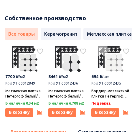
Собственное производство
Все товары
Керамогранит
Метлахская плитка
7700
8461
694
Код
УТ-00012849
Код
УТ-00012436
Код
УТ-00012435
Метлахская плитка
Метлахская плитка
Бордюр метлахской
Петергоф белый/
Петергоф белый/
плитки Петергоф
черный (001/013)
черный (001/013)
белый/черный
В наличии 0.34 м2
В наличии 6.708 м2
Под заказ.
29,2х29,2, Keramark
29,4х29,4, Keramark
(001/013) 30,9х15,8,
(Керамарк)
(Керамарк)
Keramark (Керамарк)
В корзину
В корзину
В корзину
Рекомендуемые товары
Самые продаваемые т