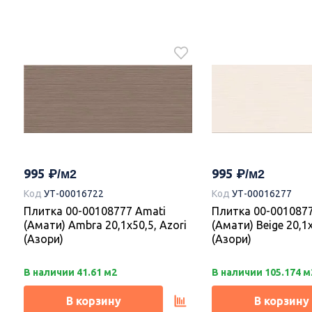
995
995
Код
УТ-00016722
Код
УТ-00016277
Плитка 00-00108777 Amati
Плитка 00-001087
(Амати) Ambra 20,1х50,5, Azori
(Амати) Beige 20,1х
(Азори)
(Азори)
В наличии 41.61 м2
В наличии 105.174 м
В корзину
В корзину