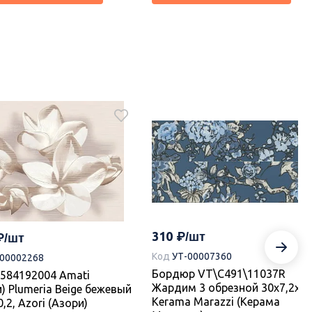
ка
Новинка
650
-00020821
Код
УТ-00021754
 00-00110185 Castle
Декор 00-00110183 Castle
0,1х50,5, Azori (Азори)
20,1х50,5, Azori (Азори)
310
каз.
Под заказ.
Код
УТ-00007360
-00002268
Бордюр VT\C491\11037R
584192004 Amati
В корзину
В корзину
Жардим 3 обрезной 30x7,2x0,
) Plumeria Beige бежевый
Kerama Marazzi (Керама
,2, Azori (Азори)