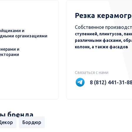
Резка керамог
Собственное производст
ойщиками и
ступенией, плинтусов, пан
дными организациями
различными фасками, обр
колонн, а также фасадов
нерами и
екторами
Связаться с нами
8 (812) 441-31-8
ы бренда
Декор
Бордюр