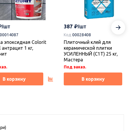
387
-00014087
Код
00028408
а эпоксидная Colorit
Плиточный клей для
l антрацит 1 кг,
керамической плитки
нит
УСИЛЕННЫЙ (С1Т) 25 кг,
Мастера
каз.
Под заказ.
В корзину
В корзину
ори)