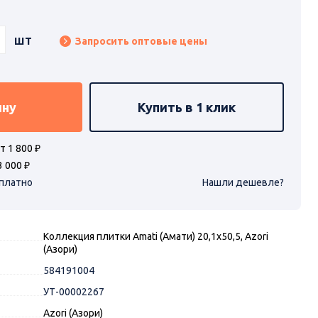
шт
Запросить оптовые цены
ину
Купить в 1 клик
т 1 800 ₽
3 000 ₽
сплатно
Нашли дешевле?
Коллекция плитки Amati (Амати) 20,1х50,5, Azori
(Азори)
584191004
УТ-00002267
Azori (Азори)