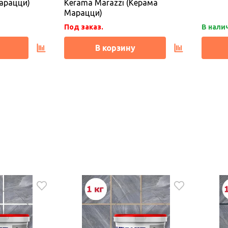
арацци)
Kerama Marazzi (Керама
Марацци)
Под заказ.
В нали
В корзину