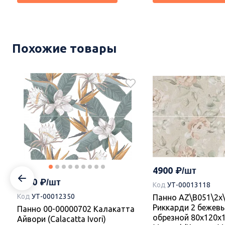
Новинка
Новинка
Похожие товары
995
995
Код
УТ-00020824
Код
УТ-00020823
Плитка 00-00110421 Castle
Плитка 00-0011018
Wood 20,1х50,5, Azori (Азори)
Ornament 20,1х50,5
(Азори)
4900
1370
Под заказ.
Под заказ.
Код
УТ-00013118
Код
УТ-00012350
Панно AZ\B051\2x
В корзину
В корзину
Риккарди 2 бежев
Панно 00-00000702 Калакатта
обрезной 80x120x1
Айвори (Calacatta Ivori)