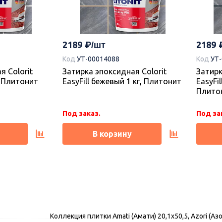
2189
2189
Код
УТ-00014088
Код
УТ
я Colorit
Затирка эпоксидная Colorit
Затирк
г, Плитонит
EasyFill бежевый 1 кг, Плитонит
EasyFil
Плито
Под заказ.
Под за
В корзину
Коллекция плитки Amati (Амати) 20,1х50,5, Azori (Аз