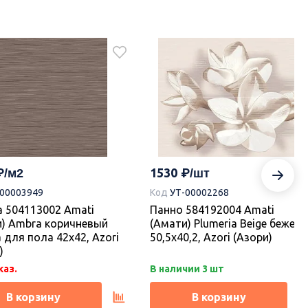
1530
-00003949
Код
УТ-00002268
 504113002 Amati
Панно 584192004 Amati
и) Ambra коричневый
(Амати) Plumeria Beige бежев
 для пола 42х42, Azori
50,5х40,2, Azori (Азори)
)
каз.
В наличии 3 шт
В корзину
В корзину