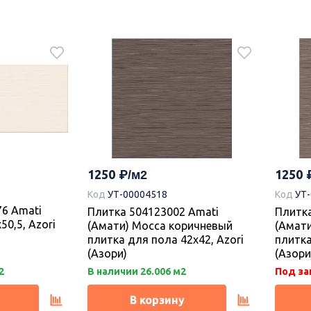
1250
1250
Код
УТ-00004518
Код
УТ
76 Amati
Плитка 504123002 Amati
Плитка
50,5, Azori
(Амати) Mocca коричневый
(Амат
плитка для пола 42х42, Azori
плитка
(Азори)
(Азори
2
В наличии 26.006 м2
Под за
В корзину