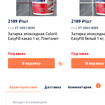
2189
2189
Код
УТ-00014090
Код
УТ-00014089
Затирка эпоксидная Colorit
Затирка эпоксидна
EasyFill какао 1 кг, Плитонит
EasyFill белый 1 к
Под заказ.
Под заказ.
В корзину
В корзину
0
Характеристики
Доставка
Комментарии
Входит в коллекцию: