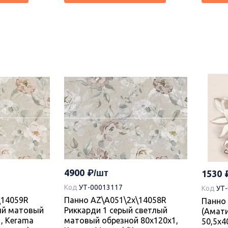
Новинка
Новин
995
995
Код
УТ-00021755
Код
УТ
6 Castle
Плитка 00-00110184 Castle
Плитка
, Azori
Marfil 20,1х50,5, Azori (Азори)
Beige 2
4900
1530
В наличии 1.62 м2
Под за
Код
УТ-00013117
Код
УТ
\14059R
Панно AZ\A051\2x\14058R
Панно 
В корзину
ый матовый
Риккарди 1 серый светлый
(Амати
, Kerama
матовый обрезной 80x120x1,
50,5х40