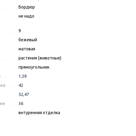
Бордюр
не надо
9
бежевый
матовая
растения (животные)
прямоугольник
е
1,59
вке
42
52,47
оне
36
внтуренняя отделка