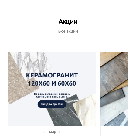
Акции
Все акции
c 1 марта
c 