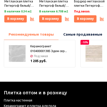
Метлахская плитка
Метлахская плитка
Бордюр метлахской
Петергоф белый/
Петергоф белый/
плитки Петергоф
черный (001/013)
черный (001/013)
белый/черный
В наличии 0.34 м2
В наличии 6.708 м2
Под заказ.
29,2х29,2, Keramark
29,4х29,4, Keramark
(001/013) 30,9х15,8,
(Керамарк)
(Керамарк)
Keramark (Керамарк)
В корзину
В корзину
В корзину
Рекомендуемые товары
Самые продаваемые т
-10%
Керамогранит
010400001385 Эдем сер...
Под заказ
1 205 руб.
Плитка оптом и в розницу
Плитка настенная
Керамогранит и плитка для пола