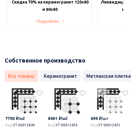
Скидка 70% на керамогранит 120х60
Ликвидация п
и 60х60
на в
Подробнее
По
Собственное производство
Все товары
Керамогранит
Метлахская плитка
7700
8461
694
Код
УТ-00012849
Код
УТ-00012436
Код
УТ-00012435