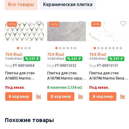
Все товары
Керамическая плитка
-31%
-31%
-31%
759
759
759
1100
% 341
1100
% 341
1100
% 341
Код
УТ-00016004
Код
УТ-00015352
Код
УТ-00015151
Плитка для стен
Плитка для стен
Плитка для стен
A16835 Marmo
A16798 Marmo серая
A16796 Marmo белая
29,8х59,8, Cersanit
29,8х59,8, Cersanit
29,8х59,8, Cersanit
Под заказ.
В наличии 2.138 м2
Под заказ.
В корзину
В корзину
В корзину
Похожие товары