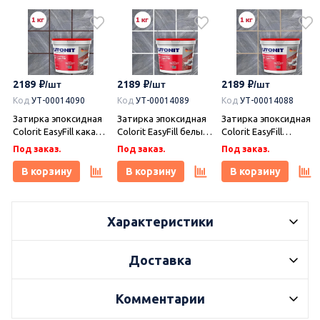
2189
2189
2189
Код
УТ-00014090
Код
УТ-00014089
Код
УТ-00014088
Затирка эпоксидная
Затирка эпоксидная
Затирка эпоксидная
Colorit EasyFill какао 1
Colorit EasyFill белый
Colorit EasyFill
кг, Плитонит
1 кг, Плитонит
бежевый 1 кг,
Под заказ.
Под заказ.
Под заказ.
Плитонит
В корзину
В корзину
В корзину
Характеристики
Доставка
Комментарии