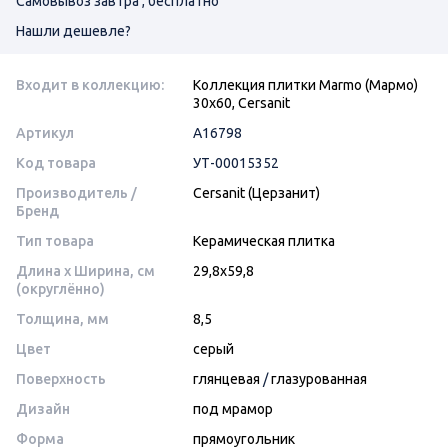
Самовывоз завтра , бесплатно
Нашли дешевле?
Входит в коллекцию:
Коллекция плитки Marmo (Мармо)
30х60, Cersanit
Артикул
A16798
Код товара
УТ-00015352
Производитель /
Cersanit (Церзанит)
Бренд
Тип товара
Керамическая плитка
Длина x Ширина, см
29,8х59,8
(округлённо)
Толщина, мм
8,5
Цвет
серый
Поверхность
глянцевая
/
глазурованная
Дизайн
под мрамор
Форма
прямоугольник