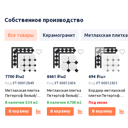
Собственное производство
Все товары
Керамогранит
Метлахская плитка
7700
8461
694
Код
УТ-00012849
Код
УТ-00012436
Код
УТ-00012435
Метлахская плитка
Метлахская плитка
Бордюр метлахской
Петергоф белый/
Петергоф белый/
плитки Петергоф
черный (001/013)
черный (001/013)
белый/черный
В наличии 0.34 м2
В наличии 6.708 м2
Под заказ.
29,2х29,2, Keramark
29,4х29,4, Keramark
(001/013) 30,9х15,8,
(Керамарк)
(Керамарк)
Keramark (Керамарк)
В корзину
В корзину
В корзину