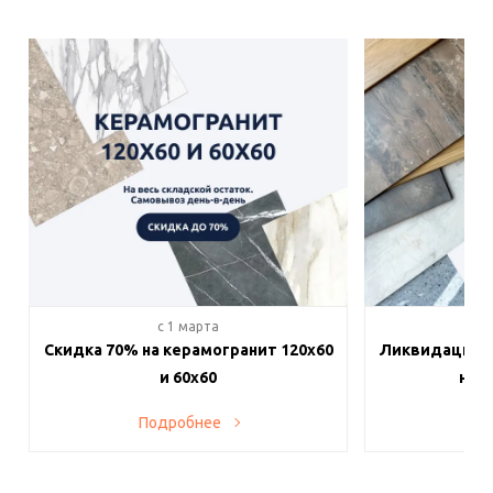
c 1 марта
c 
Скидка 70% на керамогранит 120х60
Ликвидация п
и 60х60
на в
Подробнее
По