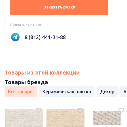
Заказать резку
Связаться с нами
8 (812) 441-31-88
Товары из этой коллекции
Товары бренда
Все товары
Керамическая плитка
Декор
Б