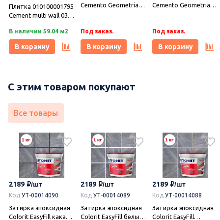
Cemento Geometria
Cemento Geometria
Плитка 010100001795
31,5х63, Azori (Азори)
31,5х63, Azori (Азори)
Cement multi wall 03
)
(Цемент ) 30х60,
В наличии 59.04 м2
Под заказ.
Под заказ.
Gracia Ceramica
(Грация Керамика)
В корзину
В корзину
В корзину
С этим товаром покупают
Все товары
2189
2189
2189
Код
УТ-00014090
Код
УТ-00014089
Код
УТ-00014088
Затирка эпоксидная
Затирка эпоксидная
Затирка эпоксидная
Colorit EasyFill какао 1
Colorit EasyFill белый
Colorit EasyFill