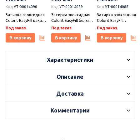
Код
УТ-00014090
Код
УТ-00014089
Код
УТ-00014088
Затирка эпоксидная
Затирка эпоксидная
Затирка эпоксидная
Colorit EasyFill какао 1
Colorit EasyFill белый
Colorit EasyFill
кг, Плитонит
1 кг, Плитонит
бежевый 1 кг,
Под заказ.
Под заказ.
Под заказ.
Плитонит
В корзину
В корзину
В корзину
Характеристики
Описание
Доставка
Комментарии