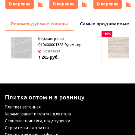
(Керамарк)
(Керамарк)
Keramark (Керамарк)
В корзину
В корзину
В корзину
Рекомендуемые товары
Самые продаваемые т
-10%
Керамогранит
010400001385 Эдем сер...
Под заказ
1 205 руб.
Плитка оптом и в розницу
Плитка настенная
Керамогранит и плитка для пола
Ступени, плинтуса, подступенки
Строительная плитка
Плитка для улицы и фасада