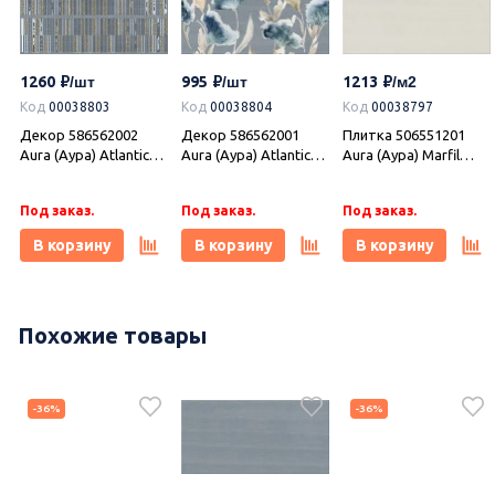
1260
995
1213
Код
00038803
Код
00038804
Код
00038797
Декор 586562002
Декор 586562001
Плитка 506551201
Aura (Аура) Atlantic
Aura (Аура) Atlantic
Aura (Аура) Marfil
Geometria голубой
Floris голубой
бежевый 31,5х63,
31,5х63, Azori (Азори)
31,5х63, Azori (Азори)
Azori (Азори)
Под заказ.
Под заказ.
Под заказ.
В корзину
В корзину
В корзину
Похожие товары
995
995
995
-36%
-36%
Код
УТ-00020824
Код
УТ-00020823
Код
УТ-00021755
Плитка 00-00110421
Плитка 00-00110186
Плитка 00-00110184
Castle Wood
Castle Ornament
Castle Marfil 20,1х50,5,
20,1х50,5, Azori
20,1х50,5, Azori
Azori (Азори)