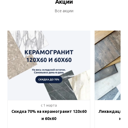
Акции
Все акции
c 1 марта
c 
Скидка 70% на керамогранит 120х60
Ликвидация п
и 60х60
на в