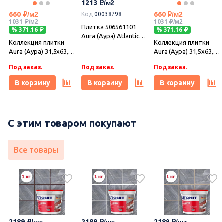
1213
Под заказ.
Под заказ.
В наличии 1.62 м2
(Азори)
(Азори)
660
660
Код
00038798
В корзину
В корзину
В корзину
1031
1031
Плитка 506561101
% 371.16
% 371.16
Aura (Аура) Atlantic
Коллекция плитки
Коллекция плитки
голубой 31,5х63,
Aura (Аура) 31,5х63,
Aura (Аура) 31,5х63,
Azori (Азори)
Azori (Азори)
Azori (Азори)
Под заказ.
Под заказ.
Под заказ.
В корзину
В корзину
В корзину
С этим товаром покупают
Все товары
2189
2189
2189