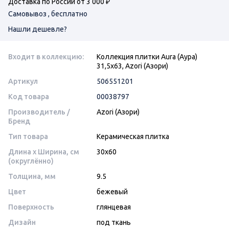
Доставка по России от 3 000 ₽
Самовывоз , бесплатно
Нашли дешевле?
Входит в коллекцию:
Коллекция плитки Aura (Аура)
31,5х63, Azori (Азори)
Артикул
506551201
Код товара
00038797
Производитель /
Azori (Азори)
Бренд
Тип товара
Керамическая плитка
Длина x Ширина, см
30x60
(округлённо)
Толщина, мм
9.5
Цвет
бежевый
Поверхность
глянцевая
Дизайн
под ткань