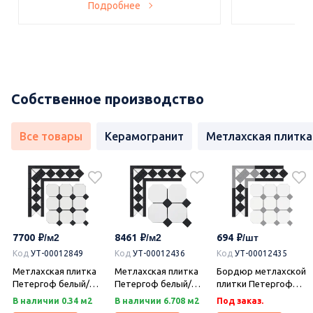
Подробнее
По
Собственное производство
Все товары
Керамогранит
Метлахская плитка
7700
8461
694
Код
УТ-00012849
Код
УТ-00012436
Код
УТ-00012435
Метлахская плитка
Метлахская плитка
Бордюр метлахской
Петергоф белый/
Петергоф белый/
плитки Петергоф
черный (001/013)
черный (001/013)
белый/черный
В наличии 0.34 м2
В наличии 6.708 м2
Под заказ.
29,2х29,2, Keramark
29,4х29,4, Keramark
(001/013) 30,9х15,8,