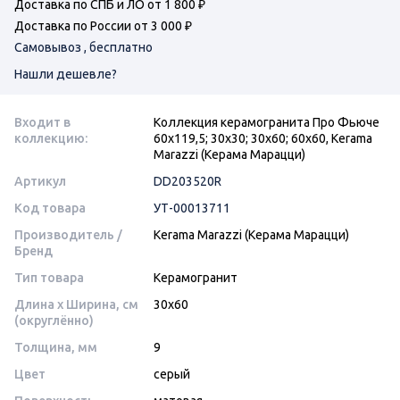
Доставка по СПБ и ЛО от 1 800 ₽
Доставка по России от 3 000 ₽
Самовывоз , бесплатно
Нашли дешевле?
Входит в
Коллекция керамогранита Про Фьюче
коллекцию:
60х119,5; 30х30; 30х60; 60х60, Kerama
Marazzi (Керама Марацци)
Артикул
DD203520R
Код товара
УТ-00013711
Производитель /
Kerama Marazzi (Керама Марацци)
Бренд
Тип товара
Керамогранит
Длина x Ширина, см
30x60
(округлённо)
Толщина, мм
9
Цвет
серый