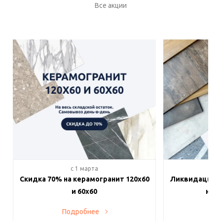
Все акции
c 1 марта
c 
Скидка 70% на керамогранит 120х60
Ликвидация п
и 60х60
на в
Подробнее
По