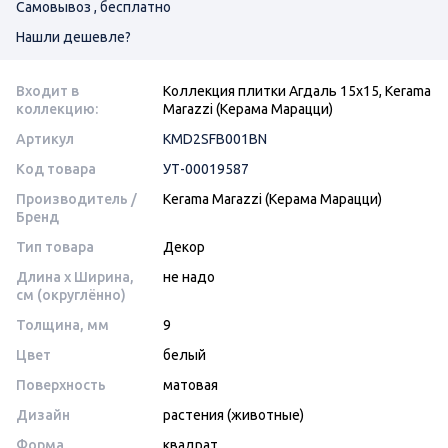
Самовывоз , бесплатно
Нашли дешевле?
Входит в
Коллекция плитки Агдаль 15х15, Kerama
коллекцию:
Marazzi (Керама Марацци)
Артикул
KMD2SFB001BN
Код товара
УТ-00019587
Производитель /
Kerama Marazzi (Керама Марацци)
Бренд
Тип товара
Декор
Длина x Ширина,
не надо
см (округлённо)
Толщина, мм
9
Цвет
белый
Поверхность
матовая
Дизайн
растения (животные)
Форма
квадрат