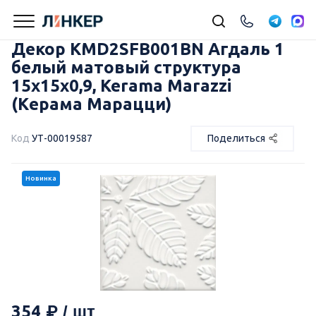
Декор KMD2SFB001BN Агдаль 1
белый матовый структура
15x15x0,9, Kerama Marazzi
(Керама Марацци)
Код
УТ-00019587
Поделиться
Новинка
354