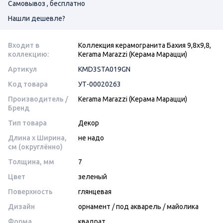
Самовывоз , бесплатно
Нашли дешевле?
Входит в
Коллекция керамогранита Бахия 9,8х9,8,
коллекцию:
Kerama Marazzi (Керама Марацци)
Артикул
KMD3STA019GN
Код товара
УТ-00020263
Производитель /
Kerama Marazzi (Керама Марацци)
Бренд
Тип товара
Декор
Длина x Ширина,
не надо
см (округлённо)
Толщина, мм
7
Цвет
зеленый
Поверхность
глянцевая
Дизайн
орнамент
/
под акварель
/
майолика
Форма
квадрат