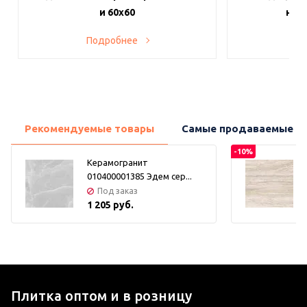
и 60х60
на в
Подробнее
По
Рекомендуемые товары
Самые продаваемые т
-10%
Керамогранит
010400001385 Эдем сер...
Под заказ
1 205 руб.
Плитка оптом и в розницу