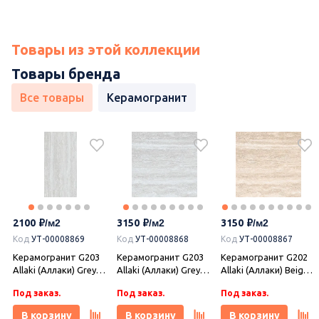
Товары из этой коллекции
Товары бренда
Все товары
Керамогранит
2100
3150
3150
Код
УТ-00008869
Код
УТ-00008868
Код
УТ-00008867
Керамогранит G203
Керамогранит G203
Керамогранит G202
Allaki (Аллаки) Grey
Allaki (Аллаки) Grey
Allaki (Аллаки) Beige
120х60 матовый,
60х60 полированный,
60х60 полированный,
Под заказ.
Под заказ.
Под заказ.
Гранитея
Гранитея
Гранитея
В корзину
В корзину
В корзину