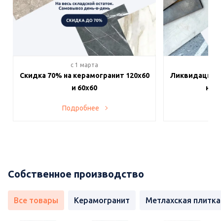
c 1 марта
c 
Скидка 70% на керамогранит 120х60
Ликвидация п
и 60х60
на в
Подробнее
По
Собственное производство
Все товары
Керамогранит
Метлахская плитка