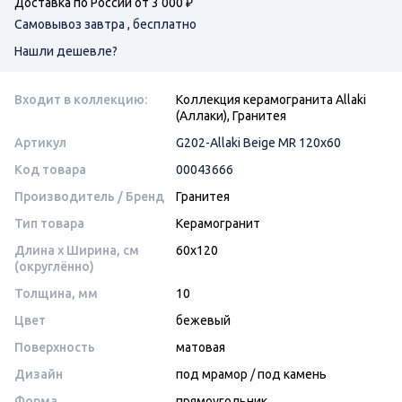
Доставка по России от 3 000 ₽
Самовывоз завтра , бесплатно
Нашли дешевле?
Входит в коллекцию:
Коллекция керамогранита Allaki
(Аллаки), Гранитея
Артикул
G202-Allaki Beige MR 120х60
Код товара
00043666
Производитель / Бренд
Гранитея
Тип товара
Керамогранит
Длина x Ширина, см
60x120
(округлённо)
Толщина, мм
10
Цвет
бежевый
Поверхность
матовая
Дизайн
под мрамор
/
под камень
Форма
прямоугольник