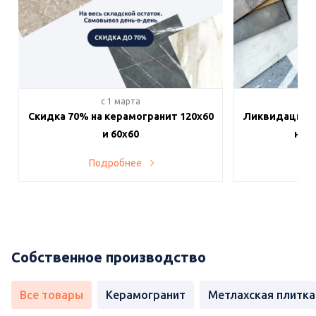
c 1 марта
c 
Скидка 70% на керамогранит 120х60
Ликвидация п
и 60х60
на в
Подробнее
По
Собственное производство
Все товары
Керамогранит
Метлахская плитка