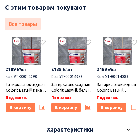
С этим товаром покупают
Все товары
2189
2189
2189
Код
УТ-00014090
Код
УТ-00014089
Код
УТ-00014088
Затирка эпоксидная
Затирка эпоксидная
Затирка эпоксидная
Colorit EasyFill какао 1
Colorit EasyFill белый
Colorit EasyFill
кг, Плитонит
1 кг, Плитонит
бежевый 1 кг,
Под заказ.
Под заказ.
Под заказ.
Плитонит
В корзину
В корзину
В корзину
Характеристики