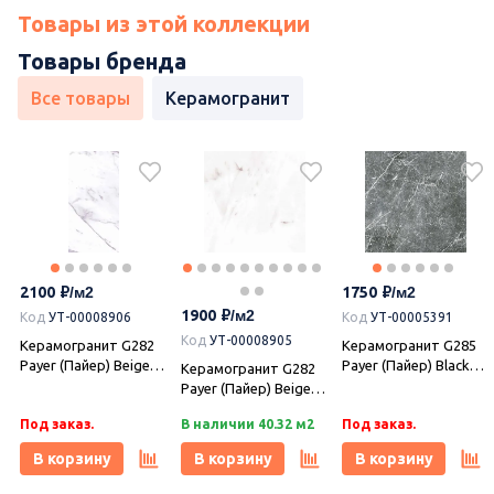
Товары из этой коллекции
Товары бренда
Все товары
Керамогранит
2100
1750
1900
Код
УТ-00008906
Код
УТ-00005391
Код
УТ-00008905
Керамогранит G282
Керамогранит G285
Payer (Пайер) Beige
Payer (Пайер) Black
Керамогранит G282
120х60 матовый,
60х60 матовый,
Payer (Пайер) Beige
Гранитея
Гранитея
60х60 матовый,
Под заказ.
В наличии 40.32 м2
Под заказ.
Гранитея
В корзину
В корзину
В корзину