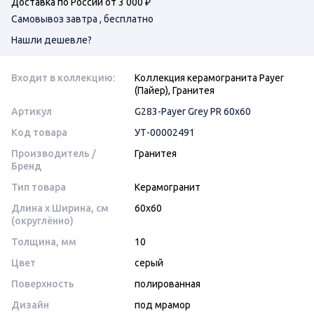
Доставка по России от 3 000 ₽
Самовывоз завтра , бесплатно
Нашли дешевле?
Входит в коллекцию:
Коллекция керамогранита Payer
(Пайер), Гранитея
Артикул
G283-Payer Grey PR 60х60
Код товара
УТ-00002491
Производитель /
Гранитея
Бренд
Тип товара
Керамогранит
Длина x Ширина, см
60x60
(округлённо)
Толщина, мм
10
Цвет
серый
Поверхность
полированная
Дизайн
под мрамор