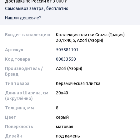
Доставка по России от 3 000 ₽
Самовывоз завтра , бесплатно
Нашли дешевле?
Входит в коллекцию:
Коллекция плитки Grazia (Грация)
20,1х40,5, Azori (Азори)
Артикул
505581101
Код товара
00033550
Производитель /
Azori (Азори)
Бренд
Тип товара
Керамическая плитка
Длина x Ширина, см
20x40
(округлённо)
Толщина, мм
8
Цвет
серый
Поверхность
матовая
Дизайн
под камень