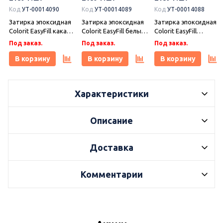
Код
УТ-00014090
Код
УТ-00014089
Код
УТ-00014088
Затирка эпоксидная
Затирка эпоксидная
Затирка эпоксидная
Colorit EasyFill какао 1
Colorit EasyFill белый
Colorit EasyFill
кг, Плитонит
1 кг, Плитонит
бежевый 1 кг,
Под заказ.
Под заказ.
Под заказ.
Плитонит
В корзину
В корзину
В корзину
Характеристики
Описание
Доставка
Комментарии