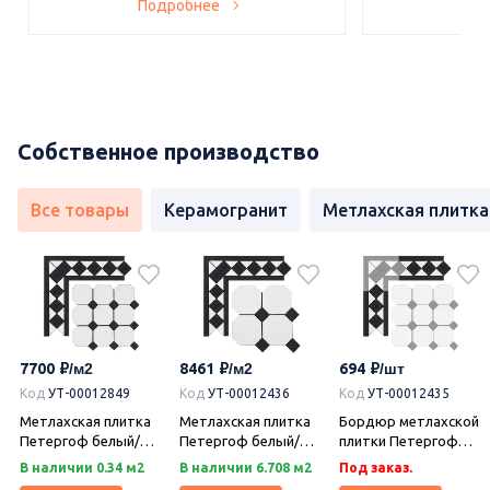
Подробнее
По
Собственное производство
Все товары
Керамогранит
Метлахская плитка
7700
8461
694
Код
УТ-00012849
Код
УТ-00012436
Код
УТ-00012435
Метлахская плитка
Метлахская плитка
Бордюр метлахской
Петергоф белый/
Петергоф белый/
плитки Петергоф
черный (001/013)
черный (001/013)
белый/черный
В наличии 0.34 м2
В наличии 6.708 м2
Под заказ.
29,2х29,2, Keramark
29,4х29,4, Keramark
(001/013) 30,9х15,8,