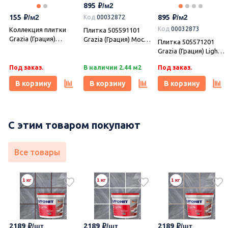
895
Под заказ.
Под заказ.
В наличии 1.62 м2
(Азори)
(Азори)
155
895
Код
00032872
В корзину
В корзину
В корзину
Код
00032873
Коллекция плитки
Плитка 505591101
Grazia (Грация)
Grazia (Грация) Mocca
Плитка 505571201
20,1х40,5, Azori
коричневый
Grazia (Грация) Light
(Азори)
20,1х40,5, Azori
бежевый 20,1х40,5,
(Азори)
Под заказ.
В наличии 2.44 м2
Под заказ.
Azori (Азори)
В корзину
В корзину
В корзину
С этим товаром покупают
Все товары
2189
2189
2189