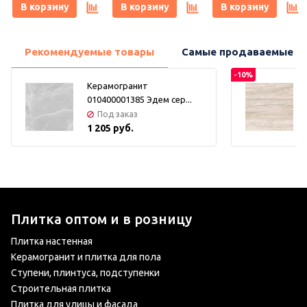
(Керамарк)
(Керамарк)
Keramark (Керамарк)
В корзину
В корзину
В корзину
Рекомендуемые товары
Самые продаваемые т
-10%
Керамогранит
010400001385 Эдем сер...
Под заказ
1 205 руб.
Плитка оптом и в розницу
Плитка настенная
Керамогранит и плитка для пола
Ступени, плинтуса, подступенки
Строительная плитка
Плитка для улицы и фасада