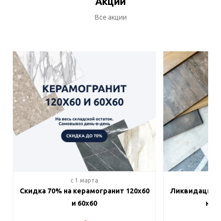
Акции
Все акции
c 1 марта
c 
Скидка 70% на керамогранит 120х60
Ликвидация п
и 60х60
на в