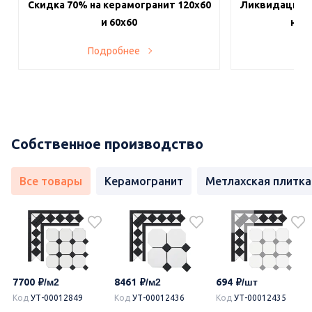
Скидка 70% на керамогранит 120х60
Ликвидация п
и 60х60
на в
Подробнее
По
Собственное производство
Все товары
Керамогранит
Метлахская плитка
7700
8461
694
Код
УТ-00012849
Код
УТ-00012436
Код
УТ-00012435