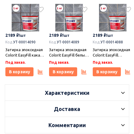
2189
2189
2189
Код
УТ-00014090
Код
УТ-00014089
Код
УТ-00014088
Затирка эпоксидная
Затирка эпоксидная
Затирка эпоксидная
Colorit EasyFill какао 1
Colorit EasyFill белый
Colorit EasyFill
кг, Плитонит
1 кг, Плитонит
бежевый 1 кг,
Под заказ.
Под заказ.
Под заказ.
Плитонит
В корзину
В корзину
В корзину
Характеристики
Доставка
Комментарии