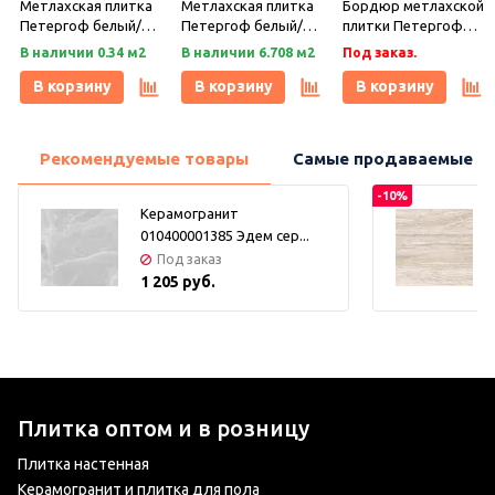
Метлахская плитка
Метлахская плитка
Бордюр метлахской
Петергоф белый/
Петергоф белый/
плитки Петергоф
черный (001/013)
черный (001/013)
белый/черный
В наличии 0.34 м2
В наличии 6.708 м2
Под заказ.
29,2х29,2, Keramark
29,4х29,4, Keramark
(001/013) 30,9х15,8,
(Керамарк)
(Керамарк)
Keramark (Керамарк)
В корзину
В корзину
В корзину
Рекомендуемые товары
Самые продаваемые т
-10%
Керамогранит
010400001385 Эдем сер...
Под заказ
1 205 руб.
Плитка оптом и в розницу
Плитка настенная
Керамогранит и плитка для пола