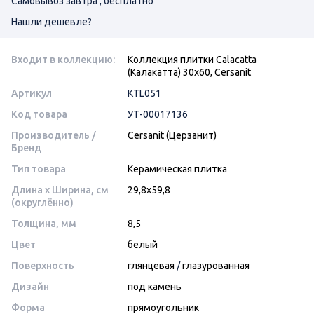
Самовывоз завтра , бесплатно
Нашли дешевле?
Входит в коллекцию:
Коллекция плитки Calacatta
(Калакатта) 30х60, Cersanit
Артикул
KTL051
Код товара
УТ-00017136
Производитель /
Cersanit (Церзанит)
Бренд
Тип товара
Керамическая плитка
Длина x Ширина, см
29,8х59,8
(округлённо)
Толщина, мм
8,5
Цвет
белый
Поверхность
глянцевая
/
глазурованная
Дизайн
под камень
Форма
прямоугольник