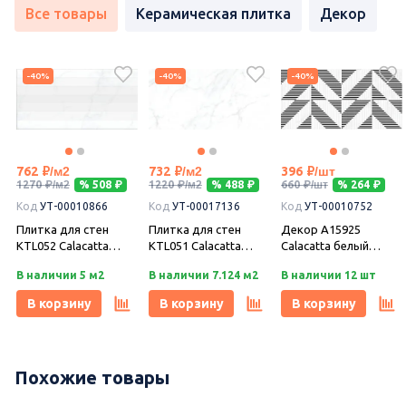
Все товары
Керамическая плитка
Декор
-40%
-40%
-40%
762
732
396
1270
% 508
1220
% 488
660
% 264
Код
УТ-00010866
Код
УТ-00017136
Код
УТ-00010752
Плитка для стен
Плитка для стен
Декор A15925
KTL052 Calacatta
KTL051 Calacatta
Calacatta белый
белая рельеф
белая 29,8х59,8,
шеврон 29,8х59,8,
В наличии 5 м2
В наличии 7.124 м2
В наличии 12 шт
29,8х59,8, Cersanit
Cersanit
Cersanit
В корзину
В корзину
В корзину
Похожие товары