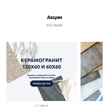
Акции
Все акции
c 1 марта
c 