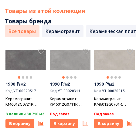
Товары из этой коллекции
Товары бренда
Все товары
Керамогранит
Керамическая плит
1990
1990
1990
Код
УТ-00020517
Код
УТ-00020311
Код
УТ-00020015
Керамогранит
Керамогранит
Керамогранит
KM6012G0721R
KM6012G0711R
KM6012G0701R
Мирабо серый
Мирабо серый
Мирабо бежевый
В наличии 38.718 м2
Под заказ.
Под заказ.
темный матовый
матовый обрезной
матовый обрезной
обрезной
60x119,5x0,9, Kerama
60x119,5x0,9, Kerama
В корзину
В корзину
В корзину
60x119,5x0,9, Kerama
Marazzi (Керама
Marazzi (Керама
Marazzi (Керама
Марацци)
Марацци)