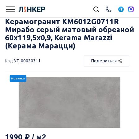
Керамогранит KM6012G0711R
Мирабо серый матовый обрезной
60x119,5x0,9, Kerama Marazzi
(Керама Марацци)
Код
УТ-00020311
Поделиться
Новинка
1990