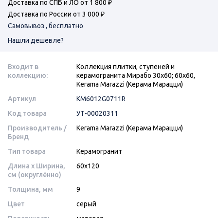
Доставка по СПБ и ЛО от 1 800 ₽
Доставка по России от 3 000 ₽
Самовывоз , бесплатно
Нашли дешевле?
Входит в
Коллекция плитки, ступеней и
коллекцию:
керамогранита Мирабо 30х60; 60x60,
Kerama Marazzi (Керама Марацци)
Артикул
KM6012G0711R
Код товара
УТ-00020311
Производитель /
Kerama Marazzi (Керама Марацци)
Бренд
Тип товара
Керамогранит
Длина x Ширина,
60x120
см (округлённо)
Толщина, мм
9
Цвет
серый