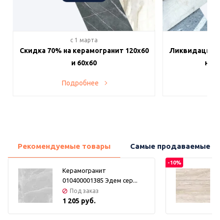
c 1 марта
c 
Скидка 70% на керамогранит 120х60
Ликвидация п
и 60х60
на в
Подробнее
По
Рекомендуемые товары
Самые продаваемые т
-10%
Керамогранит
010400001385 Эдем сер...
Под заказ
1 205 руб.