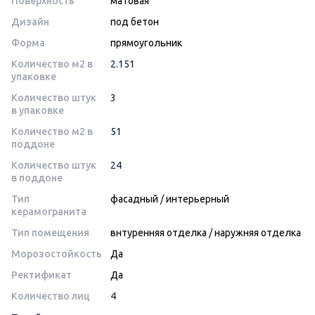
Поверхность
матовая
Дизайн
под бетон
Форма
прямоугольник
Количество м2 в
2.151
упаковке
Количество штук
3
в упаковке
Количество м2 в
51
поддоне
Количество штук
24
в поддоне
Тип
фасадный
/
интерьерный
керамогранита
Тип помещения
внтуренняя отделка
/
наружняя отделка
Морозостойкость
Да
Ректификат
Да
Количество лиц
4