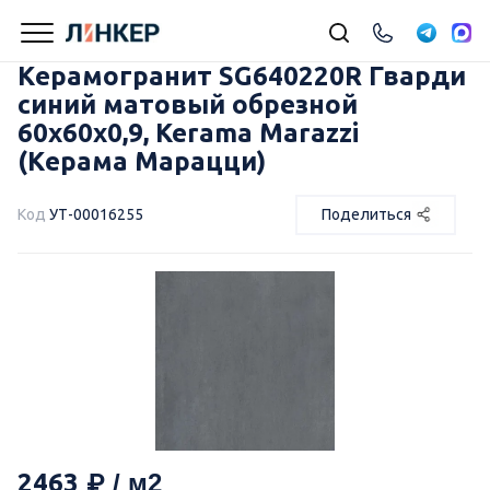
Керамогранит SG640220R Гварди
синий матовый обрезной
60x60x0,9, Kerama Marazzi
(Керама Марацци)
Код
УТ-00016255
Поделиться
2463