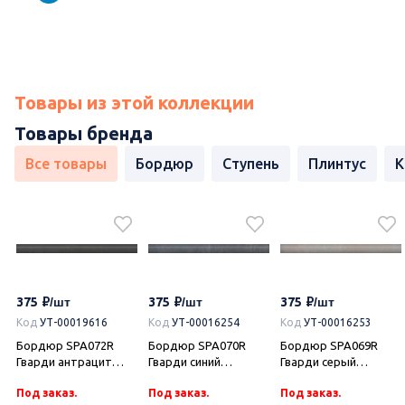
Товары из этой коллекции
Товары бренда
Все товары
Бордюр
Ступень
Плинтус
К
375
375
375
Код
УТ-00019616
Код
УТ-00016254
Код
УТ-00016253
Бордюр SPA072R
Бордюр SPA070R
Бордюр SPA069R
Гварди антрацит
Гварди синий
Гварди серый
матовый обрезной
матовый обрезной
светлый матовый
Под заказ.
Под заказ.
Под заказ.
30x2,5x1,9, Kerama
30x2,5x1,9, Kerama
обрезной 30x2,5x1,9,