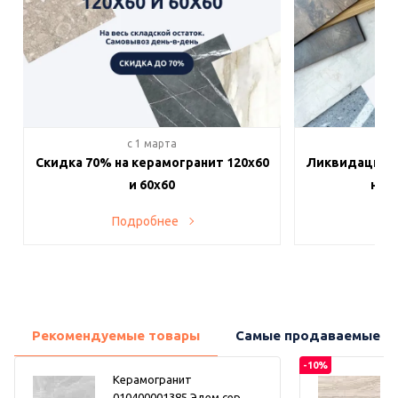
c 1 марта
c 
Скидка 70% на керамогранит 120х60
Ликвидация п
и 60х60
на в
Подробнее
По
Рекомендуемые товары
Самые продаваемые т
-10%
Керамогранит
010400001385 Эдем сер...