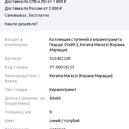
Доставка по СПБ и ЛО от 1 800 ₽
Доставка по России от 3 000 ₽
Самовывоз , бесплатно
Нашли дешевле?
Входит в
Коллекция ступеней и керамогранита
коллекцию:
Гварди 30x89,5, Kerama Marazzi (Керама
Марацци)
Артикул
SG640220R
Код товара
УТ-00016255
Производитель /
Kerama Marazzi (Керама Марацци)
Бренд
Тип товара
Керамогранит
Длина x Ширина, см
60x60
(округлённо)
Толщина, мм
9
Цвет
синий
/
голубой