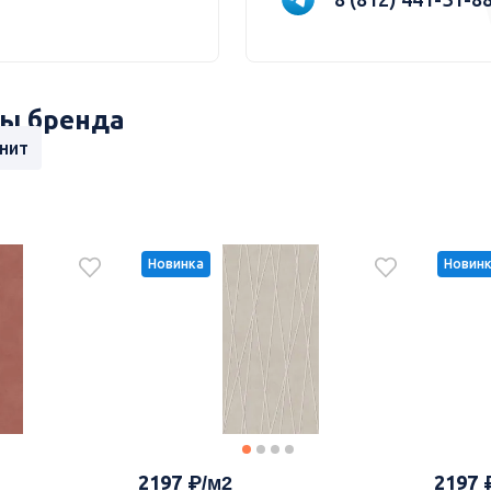
ы бренда
нит
Новинка
Новин
2197
2197