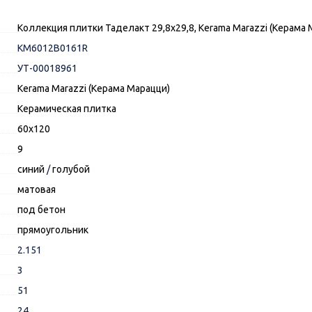
Коллекция плитки Таделакт 29,8х29,8, Kerama Marazzi (Керама 
KM6012B0161R
УТ-00018961
Kerama Marazzi (Керама Марацци)
Керамическая плитка
60x120
9
синий
/
голубой
матовая
под бетон
прямоугольник
2.151
3
51
24