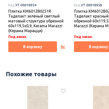
Код
УТ-00018954
Код
УТ-00018958
Плитка KM6012B0251R
Плитка KM6012B0
Таделакт зелёный светлый
Таделакт красный
матовый структура обрезной
обрезной 60x119,5
60x119,5x0,9, Kerama Marazzi
Marazzi (Керама М
(Керама Марацци)
Под заказ.
Под заказ.
В корзину
В корзину
Новинка
Новинка
Похожие товары