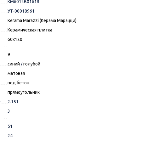
KM6012B0161R
УТ-00018961
Kerama Marazzi (Керама Марацци)
Керамическая плитка
60x120
9
синий
/
голубой
матовая
под бетон
прямоугольник
е
2.151
3
51
24