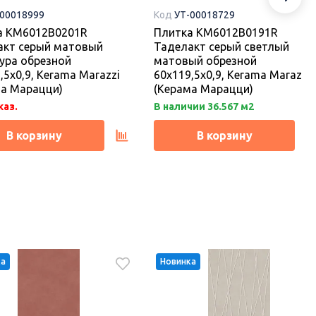
-00018999
Код
УТ-00018729
а KM6012B0201R
Плитка KM6012B0191R
акт серый матовый
Таделакт серый светлый
ура обрезной
матовый обрезной
,5x0,9, Kerama Marazzi
60x119,5x0,9, Kerama Marazzi
ма Марацци)
(Керама Марацци)
каз.
В наличии 36.567 м2
В корзину
В корзину
ка
Новинка
ка
Новинка