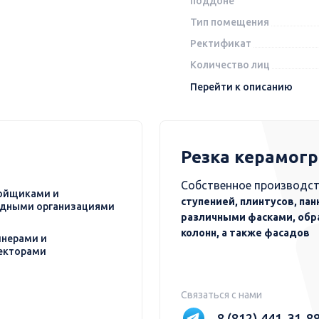
поддоне
Тип помещения
Ректификат
Количество лиц
Перейти к описанию
Резка керамог
Собственное производст
ойщиками и
ступенией, плинтусов, пан
дными организациями
различными фасками, обр
колонн, а также фасадов
нерами и
екторами
Связаться с нами
8 (812) 441-31-8