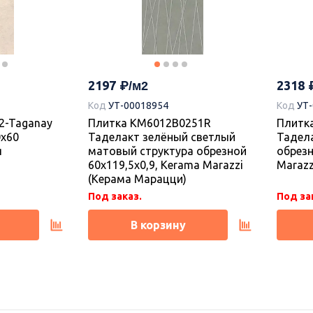
2197
2170
Код
УТ
Коллекция керамогранита Про
41190R Про
Плитк
Догана 80х80, Kerama Marazzi
тлый
2 белы
(Керама Марацци)
80x80x0,9,
обрезн
ерама
Marazz
2197
2318
Код
УТ-00018954
Код
УТ
Под заказ.
Под за
2-Taganay
Плитка KM6012B0251R
Плитк
0х60
Таделакт зелёный светлый
Тадел
В корзину
я
матовый структура обрезной
обрезн
60x119,5x0,9, Kerama Marazzi
Marazz
(Керама Марацци)
Под заказ.
Под за
В корзину