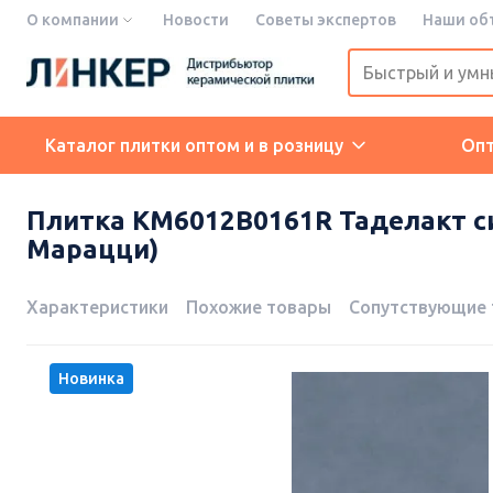
О компании
Новости
Советы экспертов
Наши об
Каталог плитки оптом и в розницу
Оп
Плитка KM6012B0161R Таделакт си
Марацци)
Характеристики
Похожие товары
Сопутствующие
Новинка