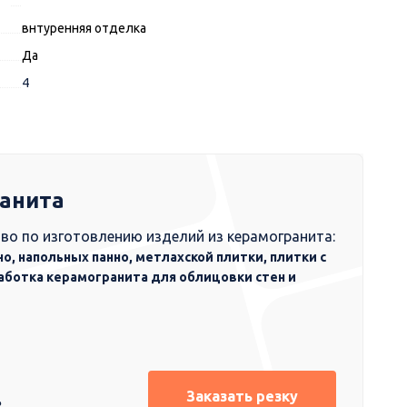
внтуренняя отделка
Да
4
ранита
во по изготовлению изделий из керамогранита:
но, напольных панно, метлахской плитки, плитки с
аботка керамогранита для облицовки стен и
Заказать резку
8