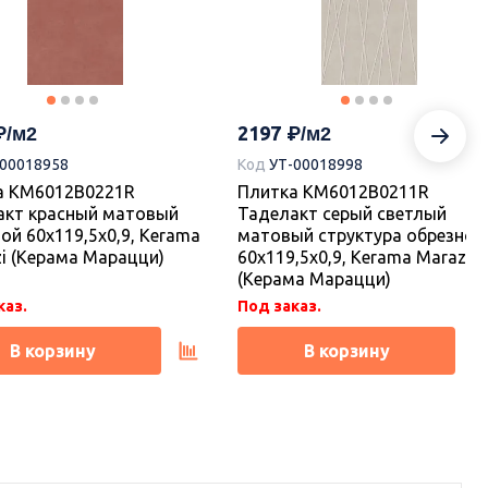
2210
-00018776
Код
УТ-00018775
а KM6012B0031R Танжер
Плитка KM6012B0021R Танже
й матовый структура
1 белый матовый структура
ой 60x119,5x0,9, Kerama
обрезной 60x119,5x1, Kerama
i (Керама Марацци)
Marazzi (Керама Марацци)
2197
-00018958
Код
УТ-00018998
каз.
Под заказ.
а KM6012B0221R
Плитка KM6012B0211R
акт красный матовый
Таделакт серый светлый
В корзину
В корзину
ой 60x119,5x0,9, Kerama
матовый структура обрезной
i (Керама Марацци)
60x119,5x0,9, Kerama Marazzi
(Керама Марацци)
каз.
Под заказ.
В корзину
В корзину