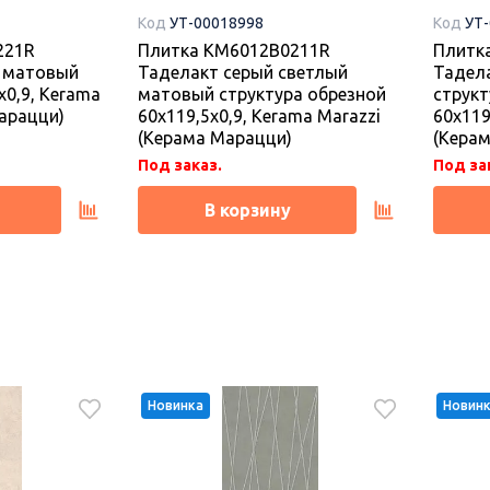
Код
УТ-00018998
Код
УТ
221R
Плитка KM6012B0211R
Плитк
 матовый
Таделакт серый светлый
Тадел
x0,9, Kerama
матовый структура обрезной
структ
арацци)
60x119,5x0,9, Kerama Marazzi
60x119
(Керама Марацци)
(Кера
Под заказ.
Под за
В корзину
Новинка
Новин
Новинка
Новин